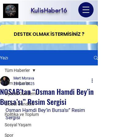
KulisHaber16
DESTEK OLMAK İSTERMİSİNİZ ?
Yazı
Tüm Haberler
Mert Morava
Tüm Haberler
28 Şub 2025
NOSAB’tan “Osman Hamdi Bey’in
Siyaset Gündemi
Bursa’sı” Resim Sergisi
Global Gündem
Osman Hamdi Bey’in Bursa’sı” Resim 
Politika ve Toplum
Sergisi
Sosyal Yaşam
Spor