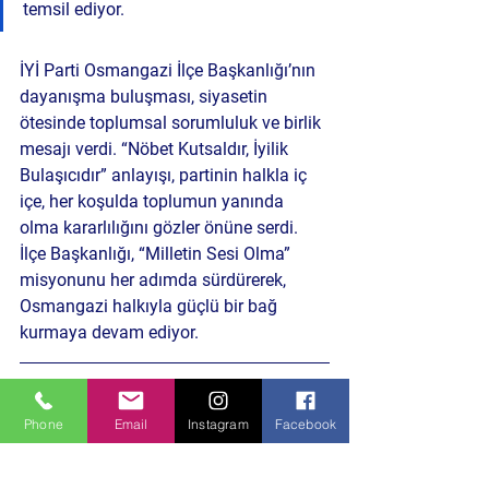
temsil ediyor.
İYİ Parti Osmangazi İlçe Başkanlığı’nın 
dayanışma buluşması, siyasetin 
ötesinde toplumsal sorumluluk ve birlik 
mesajı verdi. “Nöbet Kutsaldır, İyilik 
Bulaşıcıdır” anlayışı, partinin halkla iç 
içe, her koşulda toplumun yanında 
olma kararlılığını gözler önüne serdi.
İlçe Başkanlığı, “Milletin Sesi Olma” 
misyonunu her adımda sürdürerek, 
Osmangazi halkıyla güçlü bir bağ 
kurmaya devam ediyor.
DERİN BAKIŞ
İYİ Parti Osmangazi: Dayanışma ve 
Phone
Email
Instagram
Facebook
Toplumsal Sorumluluk Önceliği
Parti teşkilatının buluşması, siyasetin 