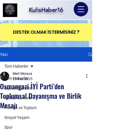
KulisHaber16
DESTEK OLMAK İSTERMİSİNİZ ?
Yazı
Tüm Haberler
Mert Morava
Tüm Haberler
23 Kas 2025
Osmangazi İYİ Parti’den
Siyaset Gündemi
Toplumsal Dayanışma ve Birlik
Global Gündem
Mesajı
Politika ve Toplum
Sosyal Yaşam
Spor