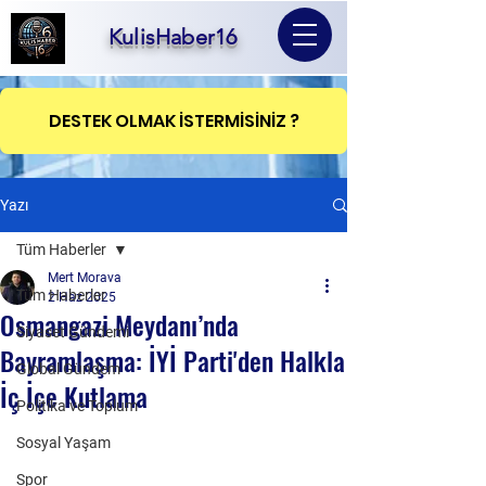
KulisHaber16
DESTEK OLMAK İSTERMİSİNİZ ?
Yazı
Tüm Haberler
Mert Morava
Tüm Haberler
2 Haz 2025
Osmangazi Meydanı’nda
Siyaset Gündemi
Bayramlaşma: İYİ Parti'den Halkla
Global Gündem
İç İçe Kutlama
Politika ve Toplum
Sosyal Yaşam
Spor