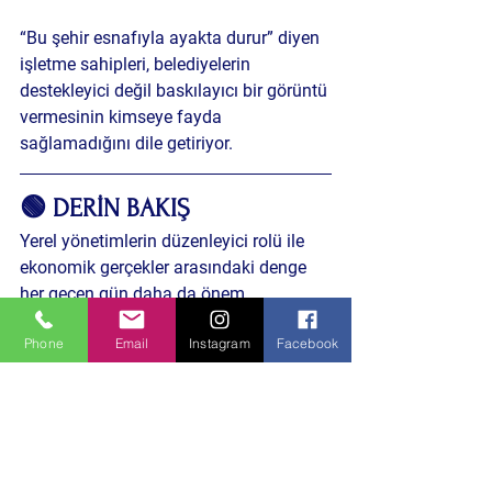
“Bu şehir esnafıyla ayakta durur” diyen 
işletme sahipleri, belediyelerin 
destekleyici değil baskılayıcı bir görüntü 
vermesinin kimseye fayda 
sağlamadığını dile getiriyor.
🟢 DERİN BAKIŞ
Yerel yönetimlerin düzenleyici rolü ile 
ekonomik gerçekler arasındaki denge 
her geçen gün daha da önem 
kazanıyor. 
Phone
Email
Instagram
Facebook
Peki belediyeler, denetim 
yaparken esnafın ayakta kalma 
mücadelesini yeterince hesaba 
katıyor mu? 