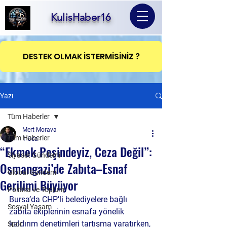
KulisHaber16
DESTEK OLMAK İSTERMİSİNİZ ?
Yazı
Tüm Haberler
Mert Morava
Tüm Haberler
1 Oca
“Ekmek Peşindeyiz, Ceza Değil”:
Siyaset Gündemi
Osmangazi’de Zabıta–Esnaf
Global Gündem
Gerilimi Büyüyor
Politika ve Toplum
Bursa’da CHP’li belediyelere bağlı 
Sosyal Yaşam
zabıta ekiplerinin esnafa yönelik 
kaldırım denetimleri tartışma yaratırken, 
Spor