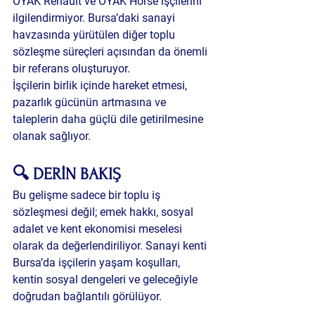
OYAK Renault ve OYAK Horse işçilerini 
ilgilendirmiyor. Bursa’daki sanayi 
havzasında yürütülen diğer toplu 
sözleşme süreçleri açısından da önemli 
bir referans oluşturuyor.
İşçilerin birlik içinde hareket etmesi, 
pazarlık gücünün artmasına ve 
taleplerin daha güçlü dile getirilmesine 
olanak sağlıyor.
🔍 DERİN BAKIŞ 
Bu gelişme sadece bir 
toplu iş 
sözleşmesi
 değil; 
emek hakkı
, 
sosyal 
adalet
 ve 
kent ekonomisi
 meselesi 
olarak da değerlendiriliyor. Sanayi kenti 
Bursa’da işçilerin yaşam koşulları, 
kentin sosyal dengeleri ve geleceğiyle 
doğrudan bağlantılı görülüyor.