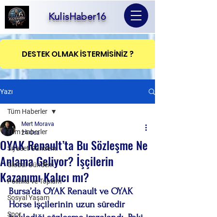
KulisHaber16
DESTEK OLMAK İSTERMİSİNİZ ?
Yazı
Tüm Haberler
Mert Morava
Tüm Haberler
24 Oca
OYAK Renault’ta Bu Sözleşme Ne
Siyaset Gündemi
Anlama Geliyor? İşçilerin
Global Gündem
Kazanımı Kalıcı mı?
Politika ve Toplum
Bursa’da OYAK Renault ve OYAK 
Sosyal Yaşam
Horse işçilerinin uzun süredir 
Spor