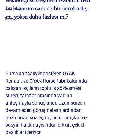
beklediği sözleşme imzalandı. Peki 
bu kazanım sadece bir ücret artışı 
Teknoloji
mı, yoksa daha fazlası mı?
Rumeli
Bursa’da faaliyet gösteren 
OYAK 
Renault
 ve 
OYAK Horse
 fabrikalarında 
çalışan işçilerin toplu iş sözleşmesi 
süreci, taraflar arasında varılan 
anlaşmayla sonuçlandı. Uzun süredir 
devam eden görüşmelerin ardından 
imzalanan sözleşme, ücret artışları ve 
sosyal haklar açısından dikkat çekici 
başlıklar içeriyor.