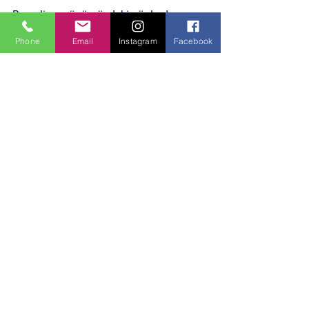
Bu gelişme önümüzdeki günlerde 
Bursa’nın çalışma hayatına dair 
Phone
Email
Instagram
Facebook
politikaları, sanayi planlama anlayışı ve 
toplumsal yaşamı açısından yeni 
tartışmaları da beraberinde getirebilir.
Bursa’daki emek mücadeleleri 
ve sanayiye dair 
ilgili haberlere 
göz atabilirsiniz
.
HABERE TIKLA
Politika ve Toplum