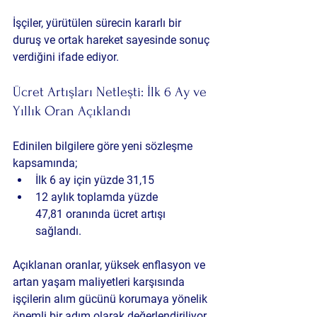
İşçiler, yürütülen sürecin kararlı bir 
duruş ve ortak hareket sayesinde sonuç 
verdiğini ifade ediyor.
Ücret Artışları Netleşti: İlk 6 Ay ve 
Yıllık Oran Açıklandı
Edinilen bilgilere göre yeni sözleşme 
kapsamında;
İlk 6 ay için yüzde 31,15
12 aylık toplamda yüzde 
47,81
 oranında ücret artışı 
sağlandı.
Açıklanan oranlar, yüksek enflasyon ve 
artan yaşam maliyetleri karşısında 
işçilerin alım gücünü korumaya yönelik 
önemli bir adım olarak değerlendiriliyor.