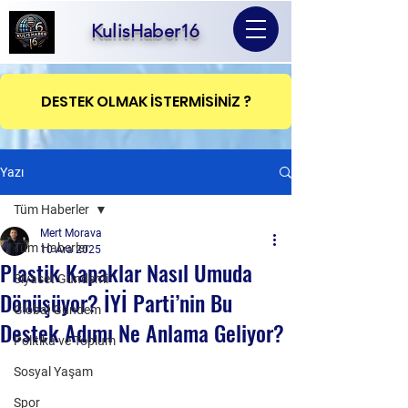
KulisHaber16
DESTEK OLMAK İSTERMİSİNİZ ?
Yazı
Tüm Haberler
Mert Morava
Tüm Haberler
10 Ara 2025
Plastik Kapaklar Nasıl Umuda
Siyaset Gündemi
Dönüşüyor? İYİ Parti’nin Bu
Global Gündem
Destek Adımı Ne Anlama Geliyor?
Politika ve Toplum
Sosyal Yaşam
Spor