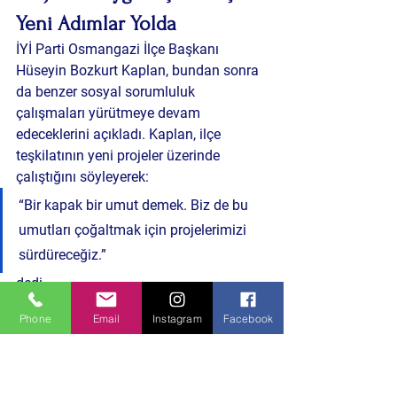
Yeni Adımlar Yolda
İYİ Parti Osmangazi İlçe Başkanı 
Hüseyin Bozkurt Kaplan, bundan sonra 
da benzer sosyal sorumluluk 
çalışmaları yürütmeye devam 
edeceklerini açıkladı. Kaplan, ilçe 
teşkilatının yeni projeler üzerinde 
çalıştığını söyleyerek:
“Bir kapak bir umut demek. Biz de bu 
umutları çoğaltmak için projelerimizi 
sürdüreceğiz.”
dedi.
Phone
Email
Instagram
Facebook
Toplumsal dayanışmayı güçlendirmeyi 
hedefleyen bu projelerle birlikte, ilçe 
teşkilatının sosyal sorumluluk alanında 
daha aktif rol oynaması bekleniyor.