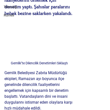
faaliyetlerini önlemek için 
denetim yaptı. Şahıslar paralarını 
Teknoloji
bebek bezine saklarken yakalandı.
Rumeli
Gemlik’te Dilencilik Denetimleri Sıklaştı
Gemlik Belediyesi Zabıta Müdürlüğü 
ekipleri, Ramazan ayı boyunca ilçe 
genelinde dilencilik faaliyetlerini 
engellemek için kapsamlı bir denetim 
başlattı. Vatandaşların dini ve insani 
duygularını istismar eden olaylara karşı 
hızlı müdahale edildi.