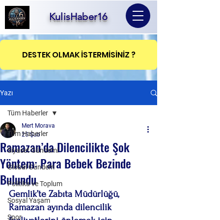
KulisHaber16
DESTEK OLMAK İSTERMİSİNİZ ?
Yazı
Tüm Haberler
Mert Morava
Tüm Haberler
25 Şub
Ramazan’da Dilencilikte Şok
Siyaset Gündemi
Yöntem: Para Bebek Bezinde
Global Gündem
Bulundu
Politika ve Toplum
Gemlik’te Zabıta Müdürlüğü, 
Sosyal Yaşam
Ramazan ayında dilencilik 
Spor