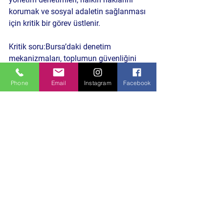
korumak ve sosyal adaletin sağlanması 
için kritik bir görev üstlenir.
Kritik soru:Bursa’daki denetim 
mekanizmaları, toplumun güvenliğini 
ve haklarını korumada ne kadar etkili?
Phone
Email
Instagram
Facebook
Daha Önceki Benzer İçeriklere Göz Atın
HABERE TIKLA
kaynak: gemlik bld basın birimi
Politika ve Toplum