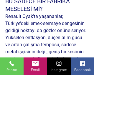
BU SADECE BİR FABRİKA 
MESELESİ Mİ?
Renault Oyak’ta yaşananlar, 
Türkiye’deki emek-sermaye dengesinin 
geldiği noktayı da gözler önüne seriyor. 
Yükselen enflasyon, düşen alım gücü 
ve artan çalışma temposu, sadece 
metal işçisinin değil, geniş bir kesimin 
ortak sorunu haline gelmiş durumda.
Phone
Email
Instagram
Facebook
Peki soru şu: 
Geçim sıkıntısı bu 
kadar derinleşmişken, emekçinin 
sabrı daha ne kadar zorlanabilir?
👉 
Metal sektöründe yaşanan 
benzer toplu sözleşme süreçleri ve 
işçi eylemleriyle ilgili önceki 