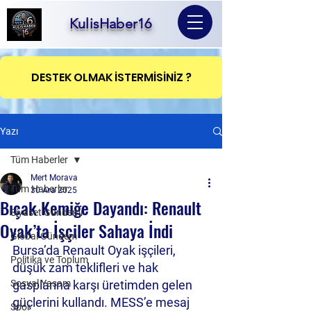
KulisHaber16
DESTEK OLMAK İSTERMİSİNİZ ?
Yazı
Tüm Haberler
Mert Morava
Tüm Haberler
30 Ara 2025
Bıçak Kemiğe Dayandı: Renault
Siyaset Gündemi
Oyak’ta İşçiler Sahaya İndi
Global Gündem
Bursa’da Renault Oyak işçileri, 
Politika ve Toplum
düşük zam teklifleri ve hak 
Sosyal Yaşam
gasplarına karşı üretimden gelen 
güçlerini kullandı. MESS’e mesaj 
Spor