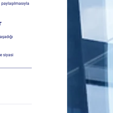
in paylaşılmasıyla 
r
yaşadığı 
e siyasi 