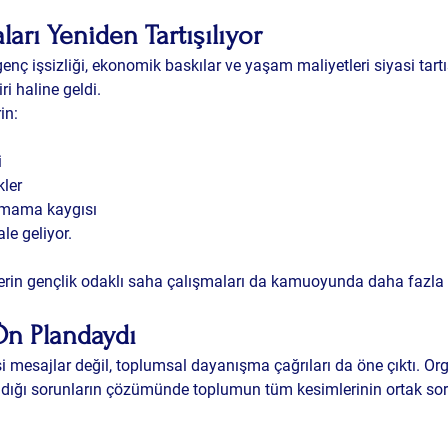
aları Yeniden Tartışılıyor
genç işsizliği, ekonomik baskılar ve yaşam maliyetleri siyasi tart
ri haline geldi.
in:
i
kler
amama kaygısı
le geliyor.
lerin gençlik odaklı saha çalışmaları da kamuoyunda daha fazla 
Ön Plandaydı
asi mesajlar değil, toplumsal dayanışma çağrıları da öne çıktı. O
dığı sorunların çözümünde toplumun tüm kesimlerinin ortak sor