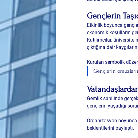
Gençlerin Taşıd
Etkinlik boyunca gençler
ekonomik koşulların gen
Katılımcılar, üniversite
çıktığına dair kaygıları
Kurulan sembolik düzene
Gençlerin omuzların
Vatandaşlardan
Gemlik sahilinde gerçekle
gençlerin yaşadığı sorun
Organizasyon boyunca ge
beklentilerini paylaştı.