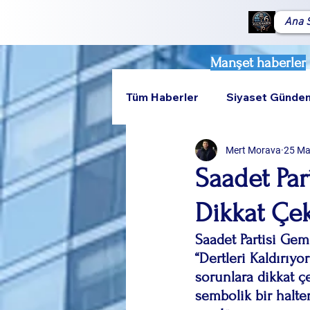
Ana 
Manşet haberler
Tüm Haberler
Siyaset Günde
Mert Morava
25 M
Teknoloji
Rumeli
Saadet Par
Dikkat Çek
Saadet Partisi Geml
“Dertleri Kaldırıy
sorunlara dikkat çe
sembolik bir halter