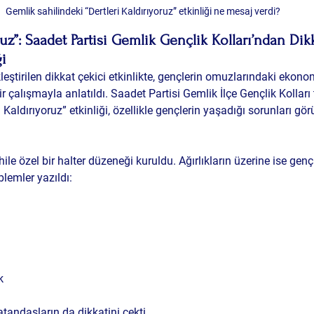
Gemlik sahilindeki “Dertleri Kaldırıyoruz” etkinliği ne mesaj verdi?
ruz”: Saadet Partisi Gemlik Gençlik Kolları’ndan Di
ği
eştirilen dikkat çekici etkinlikte, gençlerin omuzlarındaki ekono
çalışmayla anlatıldı. Saadet Partisi Gemlik İlçe Gençlik Kolları
 Kaldırıyoruz” etkinliği, özellikle gençlerin yaşadığı sorunları gör
le özel bir halter düzeneği kuruldu. Ağırlıkların üzerine ise gençl
blemler yazıldı:
k
tandaşların da dikkatini çekti.