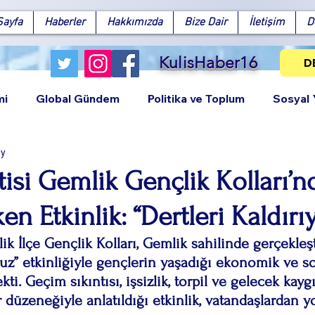
Sayfa
Haberler
Hakkımızda
Bize Dair
İletişim
D
KulisHaber16
D
mi
Global Gündem
Politika ve Toplum
Sosyal
ay
tisi Gemlik Gençlik Kolları’
en Etkinlik: “Dertleri Kaldırı
Facebook
X (Twitter)
WhatsApp
LinkedIn
Pinterest
Bağlantıy
ik İlçe Gençlik Kolları, Gemlik sahilinde gerçekleşt
oruz” etkinliğiyle gençlerin yaşadığı ekonomik ve so
kti. Geçim sıkıntısı, işsizlik, torpil ve gelecek kayg
 düzeneğiyle anlatıldığı etkinlik, vatandaşlardan y