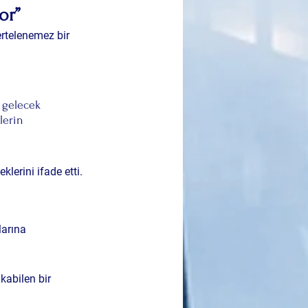
or”
ertelenemez bir 
 gelecek 
lerin 
lerini ifade etti.
larına 
kabilen bir 