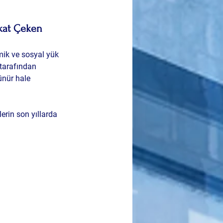
kkat Çeken 
mik ve sosyal yük 
 tarafından 
ünür hale 
erin son yıllarda 