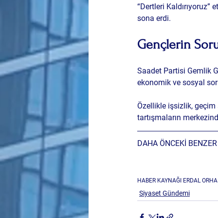
“Dertleri Kaldırıyoruz” e
sona erdi.
Gençlerin Sor
Saadet Partisi Gemlik Gen
ekonomik ve sosyal so
Özellikle işsizlik, geçi
tartışmaların merkezind
DAHA ÖNCEKİ BENZER 
HABER KAYNAĞI ERDAL ORHA
Siyaset Gündemi