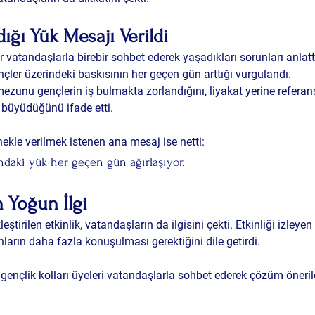
ığı Yük Mesajı Verildi
 vatandaşlarla birebir sohbet ederek yaşadıkları sorunları anlattı
çler üzerindeki baskısının her geçen gün arttığı vurgulandı.
 mezunu gençlerin iş bulmakta zorlandığını, liyakat yerine refera
n büyüdüğünü ifade etti.
kle verilmek istenen ana mesaj ise netti:
daki yük her geçen gün ağırlaşıyor.
 Yoğun İlgi
ştirilen etkinlik, vatandaşların da ilgisini çekti. Etkinliği izleyen 
ların daha fazla konuşulması gerektiğini dile getirdi.
nçlik kolları üyeleri vatandaşlarla sohbet ederek çözüm önerile