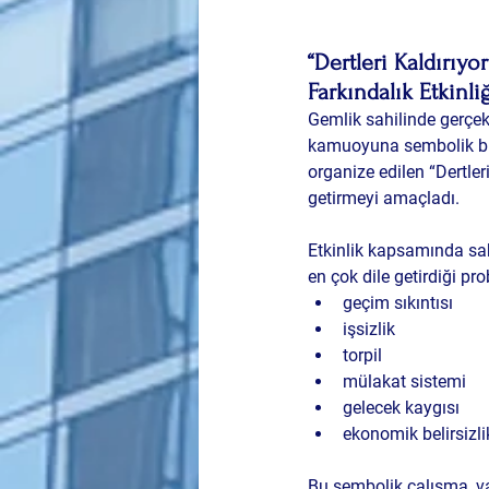
“Dertleri Kaldırıyo
Farkındalık Etkinli
Gemlik sahilinde gerçekl
kamuoyuna sembolik bir 
organize edilen “Dertleri
getirmeyi amaçladı.
Etkinlik kapsamında sahi
en çok dile getirdiği pro
geçim sıkıntısı
işsizlik
torpil
mülakat sistemi
gelecek kaygısı
ekonomik belirsizli
Bu sembolik çalışma, va