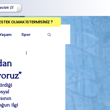
estek Ol
ESTEK OLMAK İSTERMİSİNİZ ?
 Yaşam
Spor
ndan
yoruz”
ı Kopyala
irdiği 
syal 
ısının 
oğun ilgi 