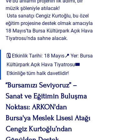
Ve bu anlamlı projenin ilk adımı, bir 
müzik şöleniyle atılacak!
 Usta sanatçı 
Cengiz Kurtoğlu
, bu özel 
eğitim projesine destek olmak amacıyla 
18 Mayıs’ta Bursa Kültürpark Açık Hava 
Tiyatrosu’nda
 sahne alacak.
🗓 
Etkinlik Tarihi:
 18 Mayıs📍 
Yer:
 Bursa 
Kültürpark Açık Hava Tiyatrosu🎟 
Etkinliğe tüm halk davetlidir!
“Bursamızı Seviyoruz” – 
Sanat ve Eğitimin Buluşma 
Noktası: ARKON'dan 
Bursa'ya Meslek Lisesi Atağı 
Cengiz Kurtoğlu’ndan 
Gönülden Destek