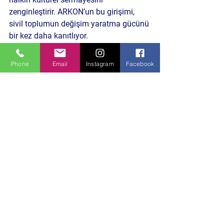
zenginleştirir. ARKON’un bu girişimi, 
sivil toplumun değişim yaratma gücünü 
bir kez daha kanıtlıyor.
Phone
Email
Instagram
Facebook
🎫 Sen de Destek Ol!
Eğer sen de bu anlamlı projeye katkı 
sağlamak istersen, 18 Mayıs’ta 
düzenlenecek olan konsere katılarak 
hem güzel bir akşam geçirebilir hem de 
geleceğin sanatçılarının yetişmesine 
katkıda bulunabilirsin.
👉 
Etkinlik detayları ve bilet bilgisi için 
ARKON’un sosyal medya hesaplarını 
takip etmeyi unutma!
📲 @arkonresmi
Sosyal Yaşam