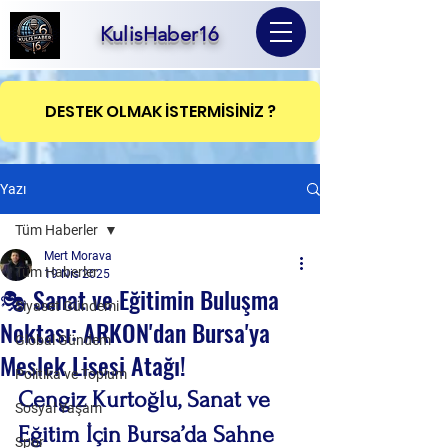
KulisHaber16
DESTEK OLMAK İSTERMİSİNİZ ?
Yazı
Tüm Haberler
Mert Morava
Tüm Haberler
19 Nis 2025
🎭 Sanat ve Eğitimin Buluşma
Siyaset Gündemi
Noktası: ARKON'dan Bursa'ya
Global Gündem
Meslek Lisesi Atağı!
Politika ve Toplum
Cengiz Kurtoğlu, Sanat ve 
Sosyal Yaşam
Eğitim İçin Bursa’da Sahne 
Spor