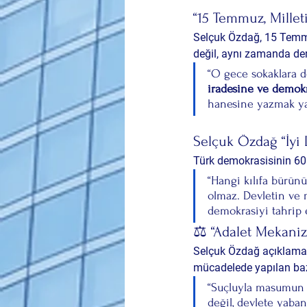
“15 Temmuz, Millet
Selçuk Özdağ, 15 Temmu
değil, aynı zamanda 
de
“O gece sokaklara dö
iradesine ve demok
hanesine yazmak yanl
Selçuk Özdağ “İyi 
Türk demokrasisinin 60 y
“Hangi kılıfa bürünü
olmaz. Devletin ve m
demokrasiyi tahrip 
⚖️ “Adalet Mekaniz
Selçuk Özdağ açıklama
mücadelede yapılan bazı
“Suçluyla masumun ay
değil, devlete yaba