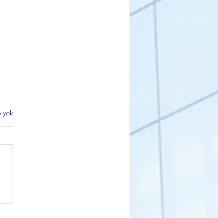
 yok
 Milletvekili Hasan
k’ten Dikkat Çeken
amalar: Cumhuriyet
leri, Hukuk ve Yeni Siyaset