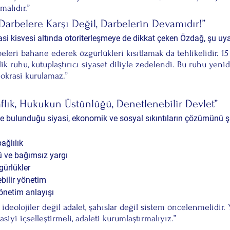
malıdır.”
Darbelere Karşı Değil, Darbelerin Devamıdır!”
i kisvesi altında otoriterleşmeye
 de dikkat çeken Özdağ, şu uya
beleri bahane ederek özgürlükleri kısıtlamak da tehlikelidir. 
ik ruhu, kutuplaştırıcı siyaset diliyle zedelendi. Bu ruhu yeni
krasi kurulamaz.”
flık, Hukukun Üstünlüğü, Denetlenebilir Devlet”
de bulunduğu siyasi, ekonomik ve sosyal sıkıntıların çözümünü şu
ağlılık
 ve bağımsız yargı
gürlükler
bilir yönetim
önetim anlayışı
t, ideolojiler değil adalet, şahıslar değil sistem öncelenmelidir. 
siyi içselleştirmeli, adaleti kurumlaştırmalıyız.”