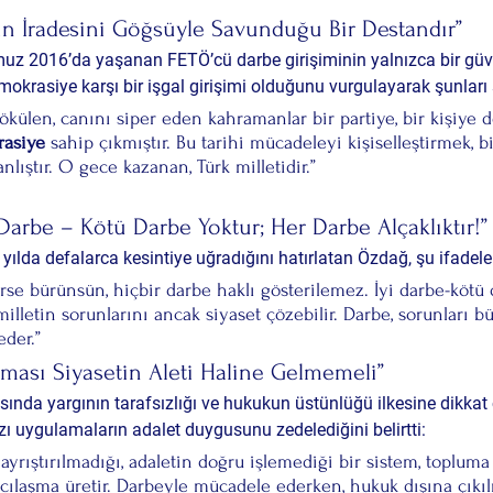
in İradesini Göğsüyle Savunduğu Bir Destandır”
z 2016’da yaşanan FETÖ’cü darbe girişiminin yalnızca bir güv
mokrasiye karşı bir işgal girişimi
 olduğunu vurgulayarak şunları 
külen, canını siper eden kahramanlar bir partiye, bir kişiye de
rasiye
 sahip çıkmıştır. Bu tarihi mücadeleyi kişiselleştirmek, b
ıştır. O gece kazanan, Türk milletidir.”
Darbe – Kötü Darbe Yoktur; Her Darbe Alçaklıktır!”
ılda defalarca kesintiye uğradığını hatırlatan Özdağ, şu ifadeler
rse bürünsün, hiçbir darbe haklı gösterilemez. İyi darbe-kötü 
illetin sorunlarını ancak siyaset çözebilir. Darbe, sorunları bü
eder.”
ması Siyasetin Aleti Haline Gelmemeli”
sında 
yargının tarafsızlığı
 ve 
hukukun üstünlüğü
 ilkesine dikkat
 uygulamaların adalet duygusunu zedelediğini belirtti:
rıştırılmadığı, adaletin doğru işlemediği bir sistem, topluma 
ncılaşma üretir. Darbeyle mücadele ederken, hukuk dışına çıkıl