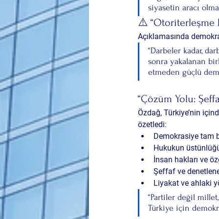
siyasetin aracı olma
⚠️ “Otoriterleşme 
Açıklamasında 
demokras
“Darbeler kadar, dar
sonra yakalanan birl
etmeden güçlü demo
“Çözüm Yolu: Şeffa
Özdağ, Türkiye’nin için
özetledi:
Demokrasiye tam b
Hukukun üstünlüğü
İnsan hakları ve öz
Şeffaf ve denetlene
Liyakat ve ahlaki y
“Partiler değil mille
Türkiye için demokra