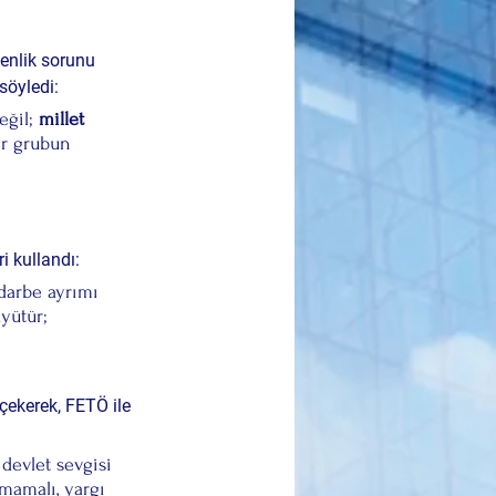
enlik sorunu 
söyledi:
ğil; 
millet 
ir grubun 
i kullandı:
darbe ayrımı 
yütür; 
 çekerek, FETÖ ile 
devlet sevgisi 
mamalı, yargı 