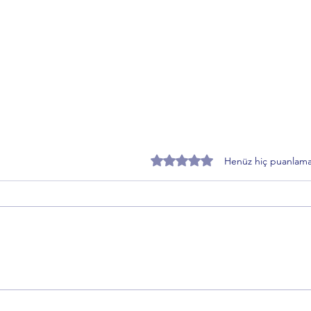
5 üzerinden 0 yıldız
Henüz hiç puanlama
Saadet Partisi Bursa İl Başkanı
Bursa
Hamza Gürsel’den BTSO
Öztür
Eleştirisi: “Bursa’nın İhtiyacı
Açıkl
İnsan Merkezli Kalkınmadır”
Değer