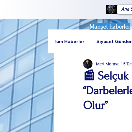
Ana 
Manşet haberler
Tüm Haberler
Siyaset Günde
Mert Morava
15 Te
Teknoloji
Rumeli
📰 Selçuk
“Darbeler
Olur”