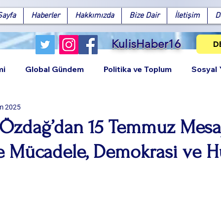
Sayfa
Haberler
Hakkımızda
Bize Dair
İletişim
D
KulisHaber16
D
mi
Global Gündem
Politika ve Toplum
Sosyal
m 2025
 Özdağ’dan 15 Temmuz Mesaj
le Mücadele, Demokrasi ve H
Facebook
X (Twitter)
WhatsApp
LinkedIn
Pinterest
Bağlantıy