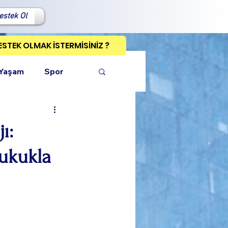
estek Ol
ESTEK OLMAK İSTERMİSİNİZ ?
 Yaşam
Spor
ı:
ukukla
ı Kopyala