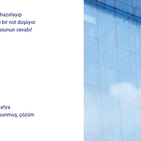
hazırlayıp 
bir not düşüyor. 
rusunun cevabı!
mafya 
er sunmuş, çözüm 