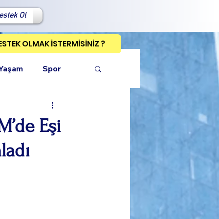
estek Ol
ESTEK OLMAK İSTERMİSİNİZ ?
 Yaşam
Spor
M’de Eşi
ladı
ı Kopyala