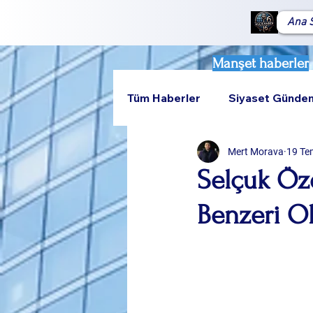
Ana 
Manşet haberler
Tüm Haberler
Siyaset Günde
Mert Morava
19 Te
Teknoloji
Rumeli
Selçuk Özd
Benzeri Ol