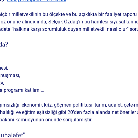
çbir milletvekilinin bu ölçekte ve bu açıklıkta bir faaliyet raporu 
öz önüne alındığında, Selçuk Özdağ’ın bu hamlesi siyasal tarihe 
adeta "halkına karşı sorumluluk duyan milletvekili nasıl olur" so
da?
gesi
,
onuşması
,
sı
,
 programı katılımı
…
ımsızlığı, ekonomik kriz, göçmen politikası, tarım, adalet, çete-
alılığı ve eğitim eşitsizliği gibi 20’den fazla alanda net öneril
ca bakanı kamuoyunun önünde sorgulamıştır.
Muhalefet"