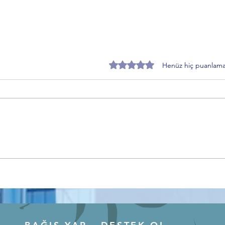
5 üzerinden 0 yıldız
Henüz hiç puanlama
Saadet Partisi Bursa İl Başkanı
Bursa
Hamza Gürsel’den BTSO
Öztür
Eleştirisi: “Bursa’nın İhtiyacı
Açıkl
İnsan Merkezli Kalkınmadır”
Değer
Vurg