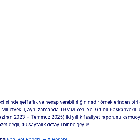
lisi’nde şeffaflık ve hesap verebilirliğin nadir örneklerinden bir
 Milletvekili, aynı zamanda TBMM Yeni Yol Grubu Başkanvekili 
iran 2023 – Temmuz 2025) iki yıllık faaliyet raporunu kamuo
zet değil, 40 sayfalık detaylı bir belgeyle!
 👉 
Faaliyet Raporu – X Hesabı