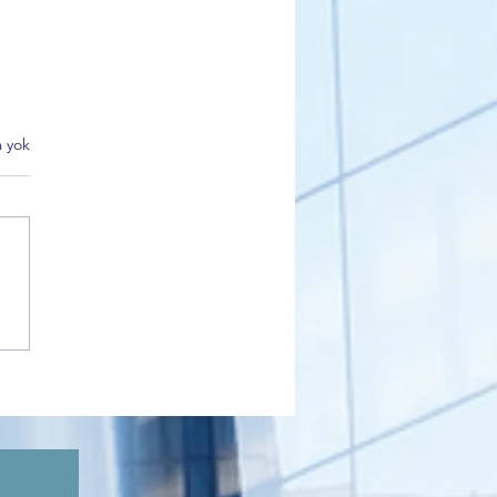
 yok
 Milletvekili Hasan
k’ten Dikkat Çeken
amalar: Cumhuriyet
leri, Hukuk ve Yeni Siyaset
usu