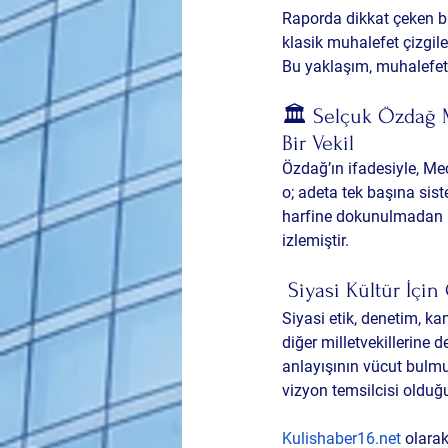
Raporda dikkat çeken bir
klasik muhalefet çizgil
Bu yaklaşım, muhalefet
🏛️ Selçuk Özdağ 
Bir Vekil
Özdağ’ın ifadesiyle, Mecl
o; adeta tek başına sist
harfine dokunulmadan ka
izlemiştir.
 Siyasi Kültür İçi
Siyasi etik, denetim, k
diğer milletvekillerine 
anlayışının vücut bulmuş
vizyon temsilcisi olduğ
Kulishaber16.net
 olara