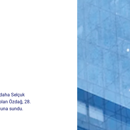
i daha Selçuk 
olan Özdağ, 28. 
yuna sundu. 