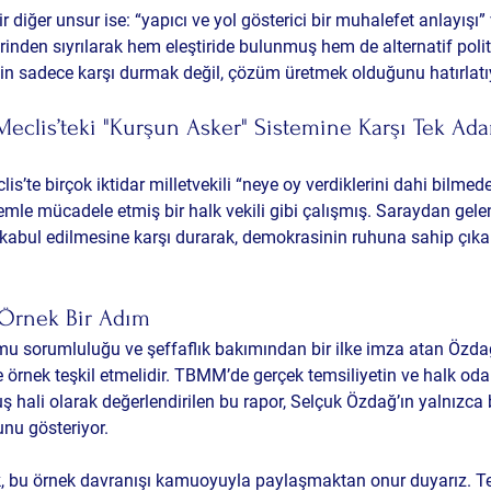
 diğer unsur ise: “yapıcı ve yol gösterici bir muhalefet anlayışı
erinden sıyrılarak hem eleştiride bulunmuş hem de alternatif poli
in sadece karşı durmak değil, çözüm üretmek olduğunu hatırlatı
Meclis’teki "Kurşun Asker" Sistemine Karşı Tek Ad
is’te birçok iktidar milletvekili “neye oy verdiklerini dahi bilmeden
emle mücadele etmiş bir halk vekili gibi çalışmış. Saraydan gele
bul edilmesine karşı durarak, demokrasinin ruhuna sahip çıkan 
n Örnek Bir Adım
amu sorumluluğu ve şeffaflık bakımından bir ilke imza atan Özda
de örnek teşkil etmelidir. TBMM’de gerçek temsiliyetin ve halk odak
 hali olarak değerlendirilen bu rapor, Selçuk Özdağ’ın yalnızca bir
unu gösteriyor.
k
, bu örnek davranışı kamuoyuyla paylaşmaktan onur duyarız. T