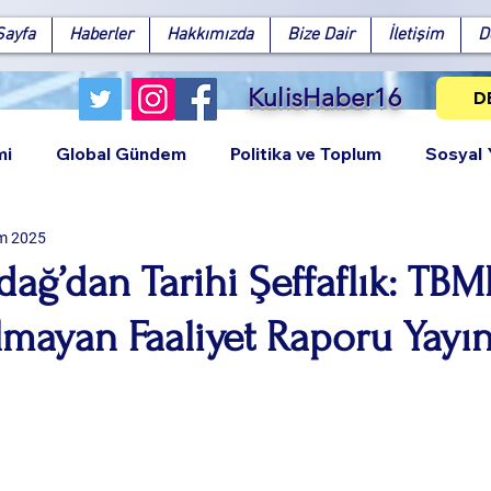
Sayfa
Haberler
Hakkımızda
Bize Dair
İletişim
D
KulisHaber16
D
mi
Global Gündem
Politika ve Toplum
Sosyal
m 2025
ağ’dan Tarihi Şeffaflık: TBM
mayan Faaliyet Raporu Yayın
Facebook
X (Twitter)
WhatsApp
LinkedIn
Pinterest
Bağlantıy