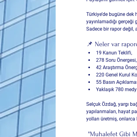
Türkiye’de bugüne dek hi
yayınlamadığı gerçeği g
Sadece bir rapor değil, 
📌 Neler var rapor
19 Kanun Teklifi
,
278 Soru Önergesi
,
42 Araştırma Öner
220 Genel Kurul K
55 Basın Açıklama
Yaklaşık 780 medya
Selçuk Özdağ, yargı bağ
yapılanmaları, hayat pah
yolları üretmiş, onlar
 "Muhalefet Gibi 