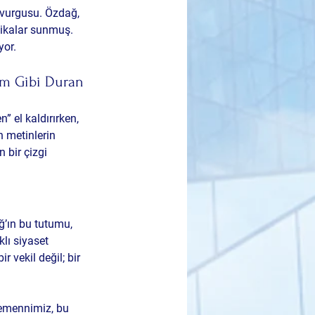
” vurgusu. Özdağ, 
tikalar sunmuş. 
yor.
am Gibi Duran 
” el kaldırırken, 
n metinlerin 
bir çizgi 
ğ’ın bu tutumu, 
lı siyaset 
 vekil değil; bir 
emennimiz, bu 