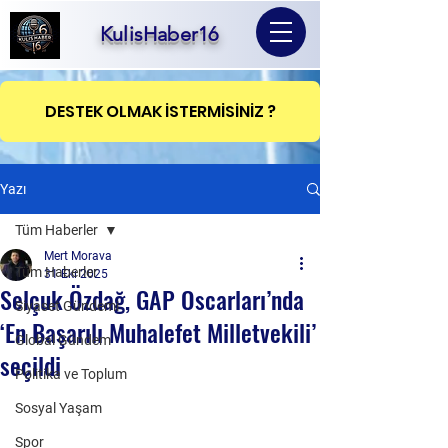
KulisHaber16
DESTEK OLMAK İSTERMİSİNİZ ?
Yazı
Tüm Haberler
Mert Morava
Tüm Haberler
31 Eki 2025
Selçuk Özdağ, GAP Oscarları’nda
Siyaset Gündemi
‘En Başarılı Muhalefet Milletvekili’
Global Gündem
seçildi
Politika ve Toplum
Sosyal Yaşam
Spor