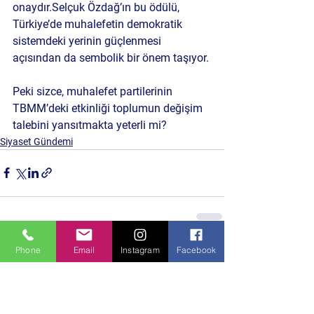
onaydır.Selçuk Özdağ’ın bu ödülü, 
Türkiye’de muhalefetin demokratik 
sistemdeki yerinin güçlenmesi 
açısından da sembolik bir önem taşıyor.
Peki sizce, muhalefet partilerinin 
TBMM’deki etkinliği toplumun değişim 
talebini yansıtmakta yeterli mi?
Siyaset Gündemi
Phone
Email
Instagram
Facebook
Hepsini Gör
Son Yazılar