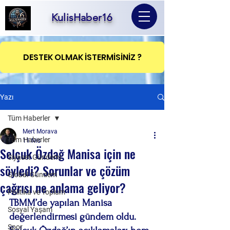
KulisHaber16
DESTEK OLMAK İSTERMİSİNİZ ?
Yazı
Tüm Haberler
Mert Morava
Tüm Haberler
11 Nis
Selçuk Özdağ Manisa için ne
Siyaset Gündemi
söyledi? Sorunlar ve çözüm
Global Gündem
çağrısı ne anlama geliyor?
Politika ve Toplum
TBMM’de yapılan Manisa 
Sosyal Yaşam
değerlendirmesi gündem oldu. 
Spor