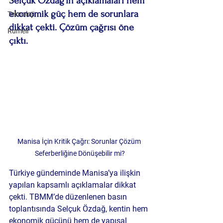
Selçuk Özdağ’ın açıklamaları hem 
ekonomik güç hem de sorunlara 
Teknoloji
dikkat çekti. Çözüm çağrısı öne 
Rumeli
çıktı.
Manisa İçin Kritik Çağrı: Sorunlar Çözüm 
Seferberliğine Dönüşebilir mi?
Türkiye gündeminde Manisa’ya ilişkin 
yapılan kapsamlı açıklamalar dikkat 
çekti. TBMM’de düzenlenen basın 
toplantısında Selçuk Özdağ, kentin hem 
ekonomik gücünü hem de yapısal 