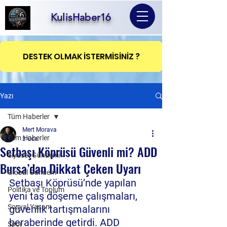
KulisHaber16
DESTEK OLMAK İSTERMİSİNİZ ?
Yazı
Tüm Haberler
Mert Morava
Tüm Haberler
3 Oca
Setbaşı Köprüsü Güvenli mi? ADD
Siyaset Gündemi
Bursa’dan Dikkat Çeken Uyarı
Global Gündem
Setbaşı Köprüsü’nde yapılan 
Politika ve Toplum
yeni taş döşeme çalışmaları, 
Sosyal Yaşam
güvenlik tartışmalarını 
beraberinde getirdi. ADD 
Spor