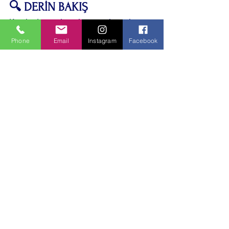
🔍 DERİN BAKIŞ
Kentlerde yapılan altyapı çalışmaları, 
sadece bugünü değil, uzun vadeli 
Phone
Email
Instagram
Facebook
yaşam kalitesini de belirliyor. Estetik 
kaygılarla yapılan düzenlemelerin 
güvenlik zafiyeti oluşturması, “kentsel 
planlama kimin için yapılıyor?” 
sorusunu yeniden gündeme getiriyor. 
Peki şehirlerde kararlar alınırken, 
kullanıcı deneyimi ve kamu güvenliği 
gerçekten yeterince dikkate alınıyor mu?
Bu konuya benzer altyapı ve 
kent güvenliğiyle ilgili daha 
önce yayımladığımız haberlere 
göz atabilirsiniz.