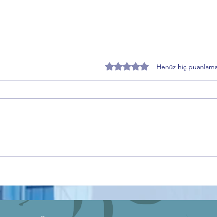
5 üzerinden 0 yıldız
Henüz hiç puanlama
Özer Matlı’dan BTSO Seçimleri
Zafer
Öncesi Değişim Mesajı: 60 Bin
Topra
Üye Vurgusu
Sürec