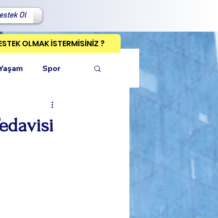
estek Ol
ESTEK OLMAK İSTERMİSİNİZ ?
 Yaşam
Spor
edavisi
ı Kopyala