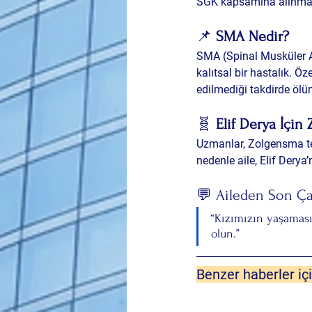
SGK kapsamına alınması
📌 
SMA Nedir?
SMA (Spinal Musküler At
kalıtsal bir hastalık. Öz
edilmediği takdirde ölüm
🧬 
Elif Derya İçin
Uzmanlar, Zolgensma te
nedenle aile, Elif Derya
💬 Aileden Son Ça
“Kızımızın yaşaması
olun.”
Benzer haberler içi