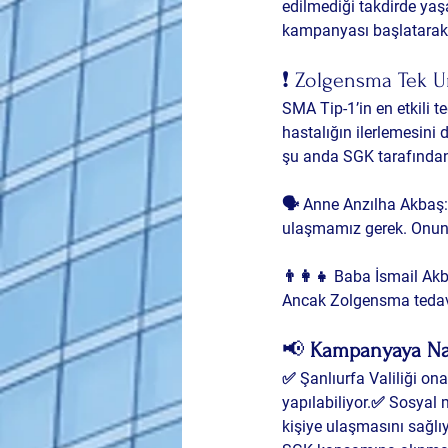
edilmediği takdirde yaşa
kampanyası
 başlatara
❗ Zolgensma Tek 
SMA Tip-1’in en etkili t
hastalığın ilerlemesini 
şu anda 
SGK tarafından
🗣️ 
Anne Anzılha Akbaş
ulaşmamız gerek. Onun 
👨‍👩‍👧 
Baba İsmail Ak
Ancak Zolgensma tedavis
📢 
Kampanyaya Nas
✅ Şanlıurfa Valiliği on
yapılabiliyor.✅ Sosyal
kişiye ulaşmasını sağlı