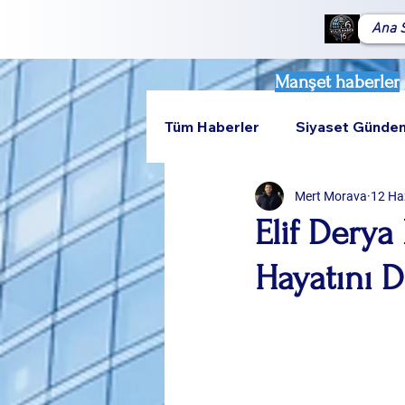
Ana 
Manşet haberler
Tüm Haberler
Siyaset Günde
Mert Morava
12 Ha
Teknoloji
Rumeli
Elif Derya
Hayatını D