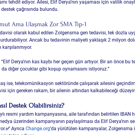
mı tehdit ediyor. Ailesi, Elif Derya’nın yaşaması için 
valilik onay
k destek çağrısında bulundu.
Umut Ama Ulaşmak Zor SMA Tip-1
edavisi olarak kabul edilen 
Zolgensma gen tedavisi
, tek dozla uy
durdurabiliyor. Ancak bu tedavinin maliyeti 
yaklaşık 2 milyon dol
 karşılanmıyor
.
: “Elif Derya’nın kas kaybı her geçen gün artıyor. Bir an önce bu t
da diğer çocuklar gibi koşup oynamasını istiyoruz.”
baş
 ise, telekomünikasyon sektöründe çalışarak ailesini geçindirm
i için gereken rakam, bir ailenin altından kalkabileceği düzeyi
ıl Destek Olabilirsiniz?
aylı resmi yardım kampanyasına, aile tarafından belirtilen IBAN 
 medya üzerinden kampanyanın paylaşılması da Elif Derya’nın se
yor.✅ Ayrıca 
Change.org
’da yürütülen kampanyalar, Zolgensma il