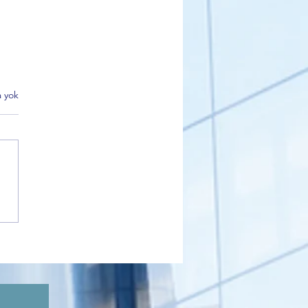
 yok
 Partisi Gemlik İlçe Başkanı
kçı’dan Sahiplendirme
i Açıklaması