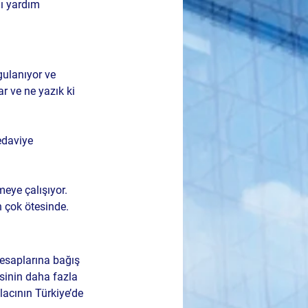
lı yardım 
gulanıyor ve 
ar
 ve ne yazık ki 
edaviye 
eye çalışıyor. 
n çok ötesinde.
hesaplarına bağış 
sinin daha fazla 
acının Türkiye’de 