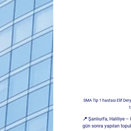
SMA Tip 1 hastası Elif Der
t
📍 
Şanlıurfa, Haliliye
 –
gün sonra yapılan topuk