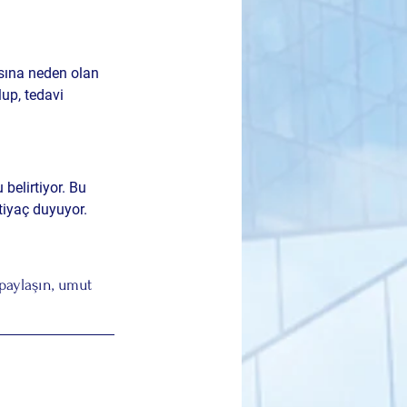
sına neden olan 
lup, tedavi 
belirtiyor. Bu 
htiyaç duyuyor.
paylaşın, umut 