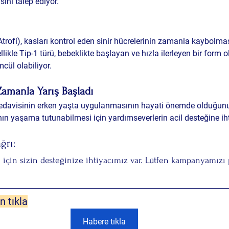
nı talep ediyor.
rofi), kasları kontrol eden sinir hücrelerinin zamanla kaybolma
ellikle Tip-1 türü, bebeklikte başlayan ve hızla ilerleyen bir form o
cül olabiliyor.
 Zamanla Yarış Başladı
davisinin 
erken yaşta uygulanmasının hayati önemde
 olduğunu 
’nın yaşama tutunabilmesi için yardımseverlerin 
acil desteğine
 i
ğrı:
 için sizin desteğinize ihtiyacımız var. Lütfen kampanyamızı 
n tıkla
Habere tıkla