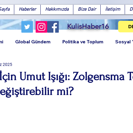
Sayfa
Haberler
Hakkımızda
Bize Dair
İletişim
D
KulisHaber16
D
mi
Global Gündem
Politika ve Toplum
Sosyal
z 2025
 İçin Umut Işığı: Zolgensma T
eğiştirebilir mi?
Facebook
X (Twitter)
WhatsApp
LinkedIn
Pinterest
Bağlantıy