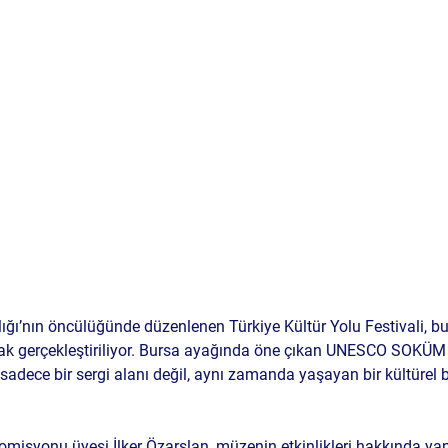
ğı’nın öncülüğünde düzenlenen Türkiye Kültür Yolu Festivali, bu y
rak gerçekleştiriliyor. Bursa ayağında öne çıkan UNESCO SOKÜ
sadece bir sergi alanı değil, aynı zamanda yaşayan bir kültürel be
misyonu üyesi İlker Özarslan, müzenin etkinlikleri hakkında yap