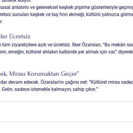
tanıklık ediyor.
sal anlatımı ve geleneksel keşkek pişirme gösterileriyle geçmişi
etsiz sunulan keşkek ve taş fırın ekmeği, kültürü yalnızca görme
r.
ler Ücretsiz
 tüm ziyaretçilere açık ve ücretsiz. İlker Özarslan, “Bu mekân sa
min, emeğin, kültürel ahlakın kalbinde yer almak için var,” diyere
mek, Mirası Korumaktan Geçer”
ar devam edecek. Özarslan’ın çağrısı net: “Kültürel miras sadec
 Gelin, sadece izlemekle kalmayın; sahip çıkın.”