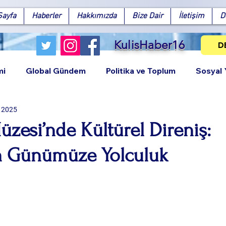
Sayfa
Haberler
Hakkımızda
Bize Dair
İletişim
D
KulisHaber16
D
mi
Global Gündem
Politika ve Toplum
Sosyal
 2025
esi’nde Kültürel Direniş:
n Günümüze Yolculuk
Facebook
X (Twitter)
WhatsApp
LinkedIn
Pinterest
Bağlantıy