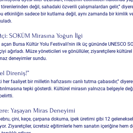
ş törenlerinden değil, sahadaki özverili çalışmalardan gelir,” diyer
u etkinliğin sadece bir kutlama değil, aynı zamanda bir kimlik ve 
uladı.
etçi: SOKÜM Mirasına Yoğun İlgi
nı açan Bursa Kültür Yolu Festivali’nin ilk üç gününde UNESCO 
yi ağırladı. Müze yöneticileri ve gönüllüler, ziyaretçilere kültürel 
lmaz deneyimler sundu.
el Direniş!”
 her faaliyet bir milletin hafızasını canlı tutma çabasıdır,” diyere
ırılmasına tepki gösterdi. Kültürel mirasın yalnızca belgeyle deği
elirtti.
lere: Yaşayan Miras Deneyimi
ebru, çini, keçe, çarpana dokuma, ipek üretimi gibi 12 geleneksel
or. Ziyaretçiler, ücretsiz eğitimlerle hem sanatın içeriğine hem d