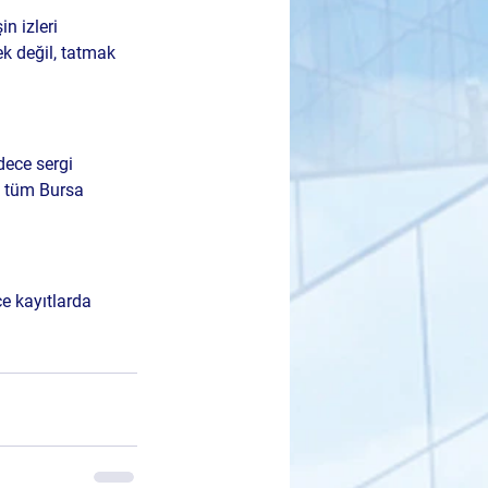
n izleri 
k değil, tatmak 
dece sergi 
k tüm Bursa 
e kayıtlarda 