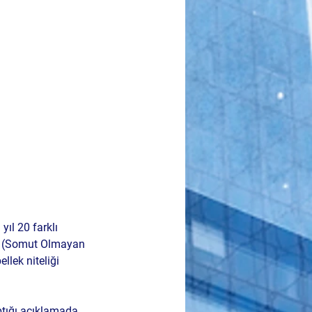
ıl 20 farklı 
M (Somut Olmayan 
llek niteliği 
tığı açıklamada, 