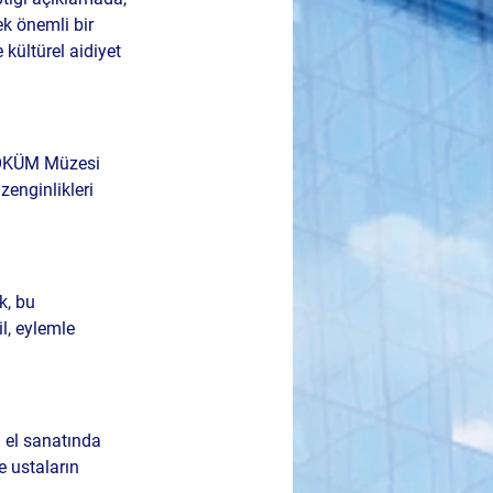
ek önemli bir 
kültürel aidiyet 
SOKÜM Müzesi 
zenginlikleri 
k, bu 
l, eylemle 
 el sanatında 
e ustaların 