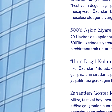
“Festivalin değeri, açılı
mesaj verdi. Özarslan, b
meselesi olduğunu vurg
500’ü Aşkın Ziyar
29 Haziran’da kapıları
500’ün üzerinde ziyaretçi
birebir tanıtarak unutu
“Hobi Değil, Kültür
İlker Özarslan, “Buradaki
çalışmaların sıradanlaşt
yaşatılması gerektiğini b
Zanaatten Gösteri
Müze, festival boyunca 
atölye çalışmaları sunuy