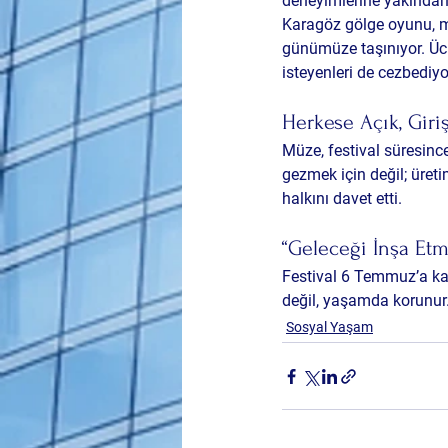
deneyimlerine yakından 
Karagöz gölge oyunu, ma
günümüze taşınıyor. Ücr
isteyenleri de cezbediyo
Herkese Açık, Giriş
Müze, festival süresince
gezmek için değil; üreti
halkını davet etti.
“Geleceği İnşa Et
Festival 6 Temmuz’a kad
değil, yaşamda korunur.
Sosyal Yaşam