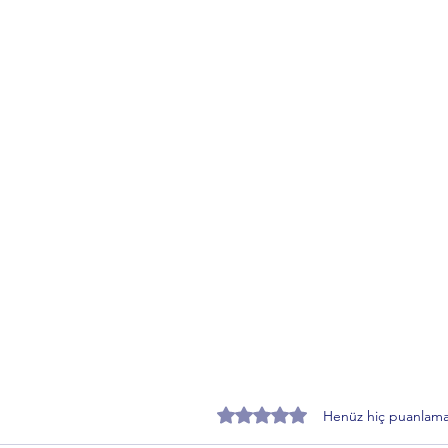
5 üzerinden 0 yıldız
Henüz hiç puanlama