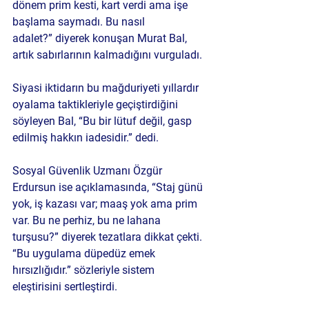
dönem prim kesti, kart verdi ama işe 
başlama saymadı. Bu nasıl 
adalet?”
 diyerek konuşan Murat Bal, 
artık sabırlarının kalmadığını vurguladı.
Siyasi iktidarın bu mağduriyeti yıllardır 
oyalama taktikleriyle geçiştirdiğini 
söyleyen Bal, “Bu bir lütuf değil, gasp 
edilmiş hakkın iadesidir.” dedi.
Sosyal Güvenlik Uzmanı Özgür 
Erdursun ise açıklamasında, 
“Staj günü 
yok, iş kazası var; maaş yok ama prim 
var. Bu ne perhiz, bu ne lahana 
turşusu?”
 diyerek tezatlara dikkat çekti. 
“Bu uygulama düpedüz emek 
hırsızlığıdır.” sözleriyle sistem 
eleştirisini sertleştirdi.