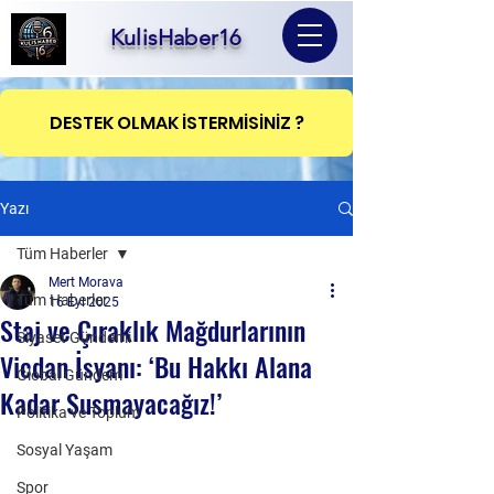
KulisHaber16
DESTEK OLMAK İSTERMİSİNİZ ?
Yazı
Tüm Haberler
Mert Morava
Tüm Haberler
16 Eyl 2025
Staj ve Çıraklık Mağdurlarının
Siyaset Gündemi
Vicdan İsyanı: ‘Bu Hakkı Alana
Global Gündem
Kadar Susmayacağız!’
Politika ve Toplum
Sosyal Yaşam
Spor