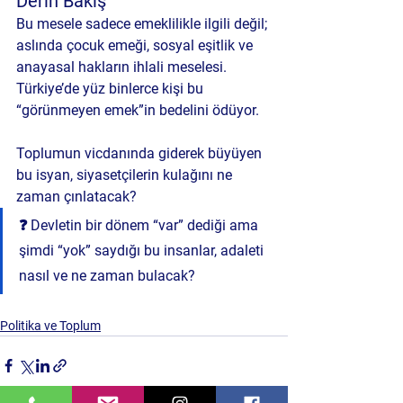
Derin Bakış
Bu mesele sadece emeklilikle ilgili değil; 
aslında 
çocuk emeği
, 
sosyal eşitlik
 ve 
anayasal hakların ihlali
 meselesi. 
Türkiye’de yüz binlerce kişi bu 
“görünmeyen emek”in bedelini ödüyor. 
Toplumun vicdanında giderek büyüyen 
bu isyan, siyasetçilerin kulağını ne 
zaman çınlatacak?
❓ 
Devletin bir dönem “var” dediği ama 
şimdi “yok” saydığı bu insanlar, adaleti 
nasıl ve ne zaman bulacak?
Politika ve Toplum