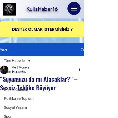
KulisHaber16
DESTEK OLMAK İSTERMİSİNİZ ?
Yazı
Tüm Haberler
Mert Morava
Tüm Haberler
13 Eki 2025
“Suyumuzu da mı Alacaklar?” –
Siyaset Gündemi
Sessiz Tehlike Büyüyor
Global Gündem
Politika ve Toplum
Sosyal Yaşam
Spor