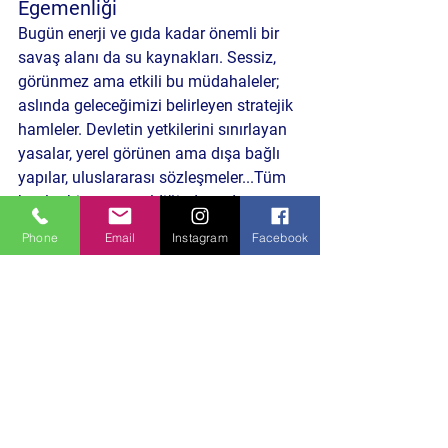
Egemenliği
Bugün enerji ve gıda kadar önemli bir 
savaş alanı da su kaynakları. Sessiz, 
görünmez ama etkili bu müdahaleler; 
aslında geleceğimizi belirleyen stratejik 
hamleler. Devletin yetkilerini sınırlayan 
yasalar, yerel görünen ama dışa bağlı 
yapılar, uluslararası sözleşmeler...Tüm 
bunlar bir araya geldiğinde sadece 
suyumuz değil, karar alma gücümüz de 
Phone
Email
Instagram
Facebook
elimizden alınıyor. 
Peki su gibi hayati bir kaynak, piyasa 
koşullarına mı terk edilecek? Yoksa 
millet, bu oyunu zamanında fark edip 
karşı durabilecek mi?
Politika ve Toplum