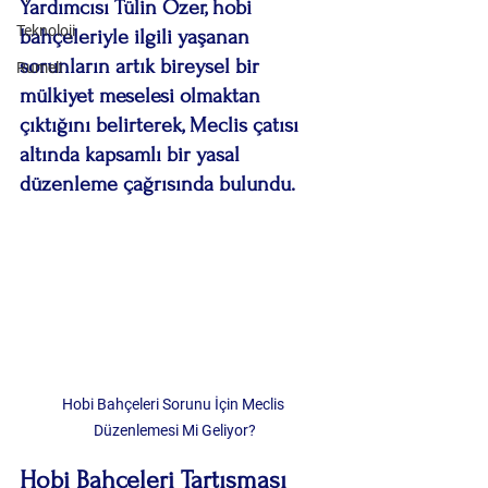
Yardımcısı Tülin Özer, hobi 
Teknoloji
bahçeleriyle ilgili yaşanan 
sorunların artık bireysel bir 
Rumeli
mülkiyet meselesi olmaktan 
çıktığını belirterek, Meclis çatısı 
altında kapsamlı bir yasal 
düzenleme çağrısında bulundu.
Hobi Bahçeleri Sorunu İçin Meclis 
Düzenlemesi Mi Geliyor?
Hobi Bahçeleri Tartışması 