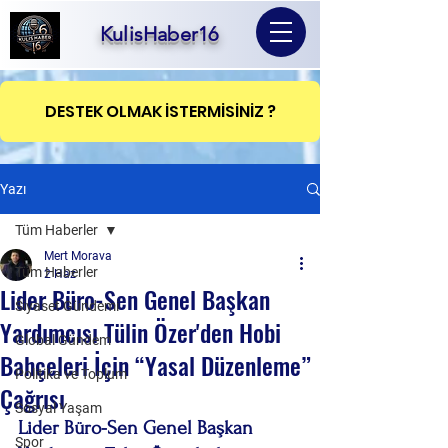
KulisHaber16
DESTEK OLMAK İSTERMİSİNİZ ?
Yazı
Tüm Haberler
Mert Morava
Tüm Haberler
2 Haz
Lider Büro-Sen Genel Başkan
Siyaset Gündemi
Yardımcısı Tülin Özer'den Hobi
Global Gündem
Bahçeleri İçin “Yasal Düzenleme”
Politika ve Toplum
Çağrısı
Sosyal Yaşam
Lider Büro-Sen Genel Başkan 
Spor