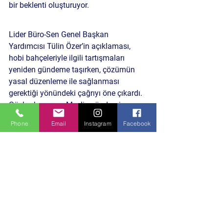
bir beklenti oluşturuyor.
Lider Büro-Sen Genel Başkan 
Yardımcısı Tülin Özer’in açıklaması, 
hobi bahçeleriyle ilgili tartışmaları 
yeniden gündeme taşırken, çözümün 
yasal düzenleme ile sağlanması 
gerektiği yönündeki çağrıyı öne çıkardı. 
Gözler, konunun Meclis gündemine 
taşınıp taşınmayacağına çevrildi.
Phone
Email
Instagram
Facebook
DAHA ÖNCEKİ BENZER İÇERİKLERE 
GÖZ ATIN
HABERE TIKLA
Politika ve Toplum