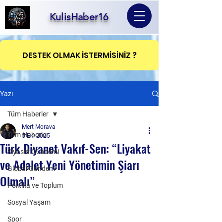
KulisHaber16
DESTEK OLMAK İSTERMİSİNİZ ?
Yazı
Tüm Haberler
Mert Morava
Tüm Haberler
5 Eki 2025
Türk Diyanet Vakıf-Sen: “Liyakat
Siyaset Gündemi
ve Adalet Yeni Yönetimin Şiarı
Global Gündem
Olmalı”
Politika ve Toplum
Sosyal Yaşam
Spor