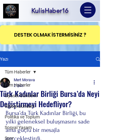
KulisHaber16
DESTEK OLMAK İSTERMİSİNİZ ?
Yazı
Tüm Haberler
Mert Morava
Tüm Haberler
2 Şub
Türk Kadınlar Birliği Bursa’da Neyi
Siyaset Gündemi
Değiştirmeyi Hedefliyor?
Global Gündem
Bursa’da Türk Kadınlar Birliği, bu 
Politika ve Toplum
yılki geleneksel buluşmasını sade 
Sosyal Yaşam
ama güçlü bir mesajla 
gerçekleştirdi.
Spor