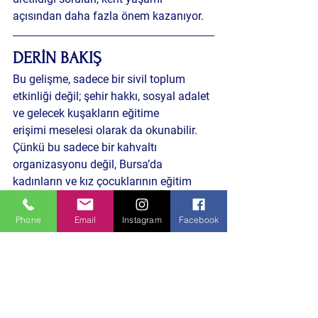
açısından daha fazla önem kazanıyor.
DERİN BAKIŞ 
Bu gelişme, sadece bir sivil toplum 
etkinliği değil; 
şehir hakkı, sosyal adalet 
ve gelecek kuşakların eğitime 
erişimi
 meselesi olarak da okunabilir. 
Çünkü bu sadece bir kahvaltı 
organizasyonu değil, 
Bursa’da 
kadınların ve kız çocuklarının eğitim 
yoluyla güçlenmesi
 meselesi.
Phone
Email
Instagram
Facebook
Bu gelişme önümüzdeki günlerde 
Bursa’nın eğitim politikaları, kent 
planlama anlayışı ve toplumsal yaşamı 
açısından yeni tartışmaları da 
beraberinde getirebilir.