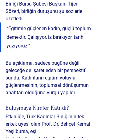
Birliği Bursa Şubesi Başkanı Tijen 
Sözeri
, birliğin duruşunu şu sözlerle 
özetledi:
“Eğitimle güçlenen kadın, güçlü toplum 
demektir. Çalışıyor, iz bırakıyor, tarih 
yazıyoruz.”
Bu açıklama, sadece bugüne değil, 
geleceğe de işaret eden bir perspektif 
sundu. Kadınların eğitim yoluyla 
güçlenmesinin, toplumsal dönüşümün 
anahtarı olduğuna vurgu yapıldı.
Buluşmaya Kimler Katıldı?
Etkinliğe, Türk Kadınlar Birliği’nin tek 
erkek üyesi olan 
Prof. Dr. Behçet Kemal 
Yeşilbursa
, eşi 