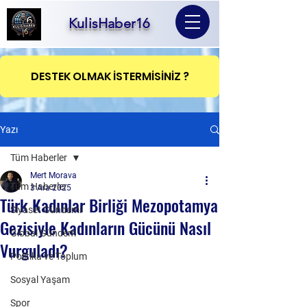
KulisHaber16
DESTEK OLMAK İSTERMİSİNİZ ?
Yazı
Tüm Haberler
Mert Morava
Tüm Haberler
3 Ara 2025
Türk Kadınlar Birliği Mezopotamya
Siyaset Gündemi
Gezisiyle Kadınların Gücünü Nasıl
Global Gündem
Vurguladı?
Politika ve Toplum
Sosyal Yaşam
Spor