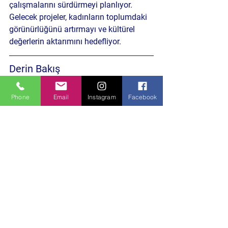
çalışmalarını sürdürmeyi planlıyor. 
Gelecek projeler, kadınların toplumdaki 
görünürlüğünü artırmayı ve kültürel 
değerlerin aktarımını hedefliyor.
Derin Bakış 
Bu gezi, kadınların toplumsal ve kültürel 
yaşamdaki rolünü güçlendirmeye 
Phone
Email
Instagram
Facebook
yönelik bir adım olarak öne çıkıyor. 
Kadınların tarih ve kültüre sahip 
çıkması, toplumun geleceğini nasıl 
şekillendirebilir sizce?
Sosyal Yaşam