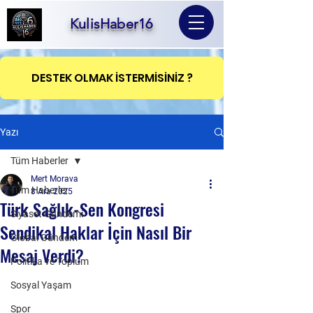
KulisHaber16
DESTEK OLMAK İSTERMİSİNİZ ?
Yazı
Tüm Haberler
Mert Morava
Tüm Haberler
8 Ara 2025
Türk Sağlık-Sen Kongresi
Siyaset Gündemi
Sendikal Haklar İçin Nasıl Bir
Global Gündem
Mesaj Verdi?
Politika ve Toplum
Sosyal Yaşam
Spor