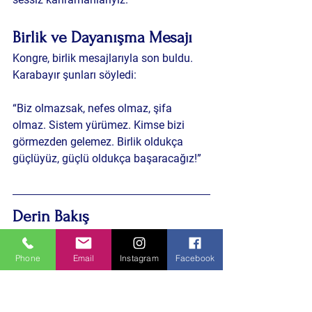
Birlik ve Dayanışma Mesajı
Kongre, birlik mesajlarıyla son buldu. 
Karabayır şunları söyledi:
“Biz olmazsak, nefes olmaz, şifa 
olmaz. Sistem yürümez. Kimse bizi 
görmezden gelemez. Birlik oldukça 
güçlüyüz, güçlü oldukça başaracağız!”
Derin Bakış
Sendikal mücadele, sadece hak talebi 
değil, demokratik toplumun temel 
Phone
Email
Instagram
Facebook
direklerinden biridir. Türk Sağlık-Sen’in 
Bursa Kongresi, çalışanların sesini 
duyurmak ve haklarını savunmak için 