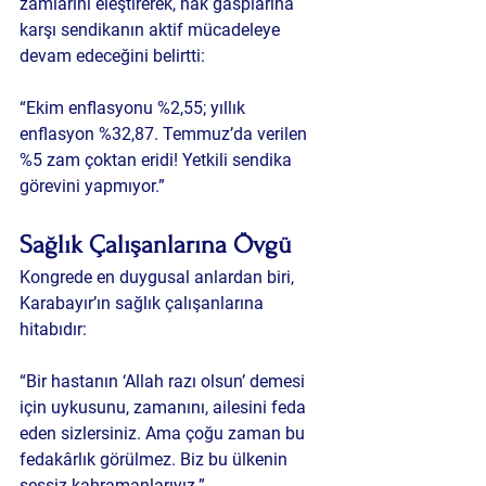
zamlarını eleştirerek, hak gasplarına 
karşı sendikanın aktif mücadeleye 
devam edeceğini belirtti:
“Ekim enflasyonu %2,55; yıllık 
enflasyon %32,87. Temmuz’da verilen 
%5 zam çoktan eridi! Yetkili sendika 
görevini yapmıyor.”
Sağlık Çalışanlarına Övgü
Kongrede en duygusal anlardan biri, 
Karabayır’ın sağlık çalışanlarına 
hitabıdır:
“Bir hastanın ‘Allah razı olsun’ demesi 
için uykusunu, zamanını, ailesini feda 
eden sizlersiniz. Ama çoğu zaman bu 
fedakârlık görülmez. Biz bu ülkenin 
sessiz kahramanlarıyız.”