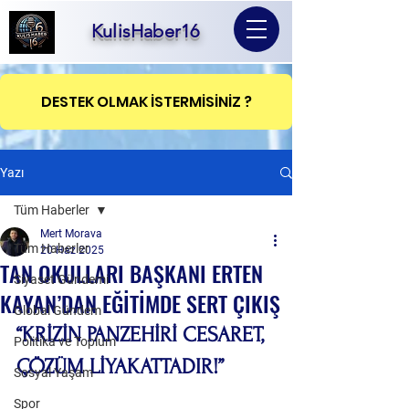
KulisHaber16
DESTEK OLMAK İSTERMİSİNİZ ?
Yazı
Tüm Haberler
Mert Morava
Tüm Haberler
20 Haz 2025
TAN OKULLARI BAŞKANI ERTEN
Siyaset Gündemi
KAYAN’DAN EĞİTİMDE SERT ÇIKIŞ
Global Gündem
“KRİZİN PANZEHİRİ CESARET, 
Politika ve Toplum
ÇÖZÜM LİYAKATTADIR!”
Sosyal Yaşam
Spor