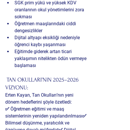
SGK prim yükü ve yüksek KDV 
oranları
nın okul yönetimlerini zora 
sokması
Öğretmen maaşlarındaki 
ciddi 
dengesizlikler
Dijital altyapı eksikliği
 nedeniyle 
öğrenci kaybı yaşanması
Eğitimde giderek artan 
ticari 
yaklaşımın
 nitelikten ödün vermeye 
başlaması
 TAN OKULLARI’NIN 2025–2026 
VİZYONU:
Erten Kayan, Tan Okulları’nın yeni 
dönem hedeflerini şöyle özetledi:
✅ Öğretmen eğitimi ve maaş 
sistemlerinin yeniden yapılandırılması✅ 
Bilimsel düşünme, yaratıcılık ve 
özgüvene dayalı müfredat✅ Dijital 