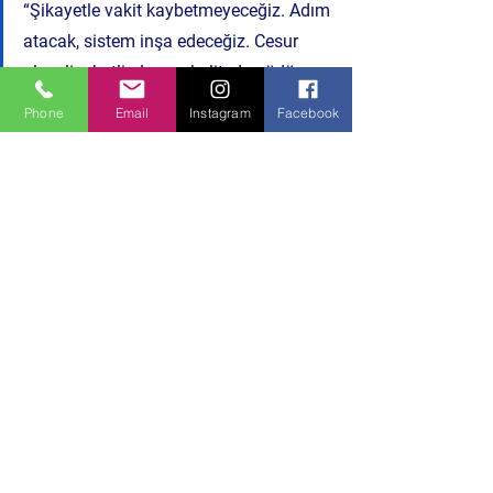
“Şikayetle vakit kaybetmeyeceğiz. Adım 
atacak, sistem inşa edeceğiz. Cesur 
olan, liyakatli olan ve kaliteden ödün 
vermeyen kazanacak. Eğitim sadece 
Phone
Email
Instagram
Facebook
gelecek değil, bugünün 
sorumluluğudur.”
Politika ve Toplum
Hepsini Gör
Son Yazılar