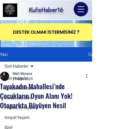
KulisHaber16
DESTEK OLMAK İSTERMİSİNİZ ?
Yazı
Tüm Haberler
Mert Morava
Tüm Haberler
27 Ağu 2025
Tayakadın Mahallesi’nde
Siyaset Gündemi
Çocukların Oyun Alanı Yok!
Global Gündem
Otoparkta Büyüyen Nesil
Politika ve Toplum
Sosyal Yaşam
Spor