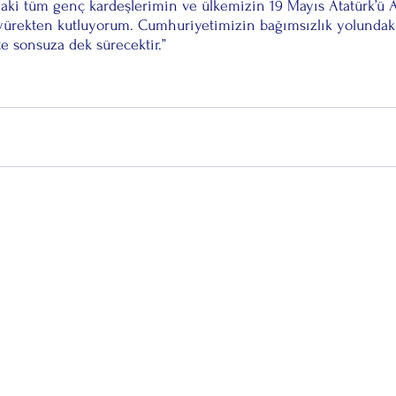
’daki tüm genç kardeşlerimin ve ülkemizin 19 Mayıs Atatürk’ü 
yürekten kutluyorum. Cumhuriyetimizin bağımsızlık yolundaki
te sonsuza dek sürecektir.”