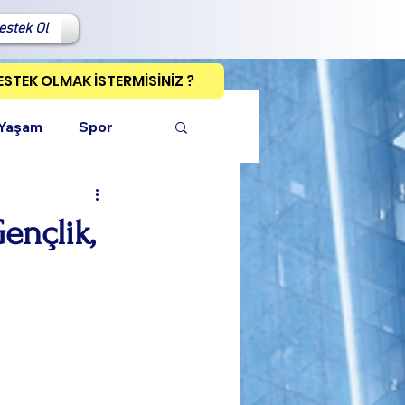
estek Ol
ESTEK OLMAK İSTERMİSİNİZ ?
 Yaşam
Spor
ençlik,
ı Kopyala