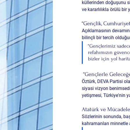
küllerinden doğuşunu si
ve kararlılıkla örülü bir 
“Gençlik, Cumhuriyet
Açıklamasının devamınd
bilinçli bir tercih olduğ
“Gençlerimiz sadec
refahımızın güvences
bizler için yol harita
 “Gençlerle Geleceğ
Öztürk, DEVA Partisi ola
siyasi vizyon benimsedik
yetişmesi, Türkiye'nin y
Atatürk ve Mücadele
Sözlerinin sonunda, ba
kahramanları minnetle a