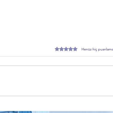
5 üzerinden 0 yıldız
Henüz hiç puanlama
Özer Matlı’dan BTSO Seçimleri
Zafer
Öncesi Değişim Mesajı: 60 Bin
Topra
Üye Vurgusu
Sürec