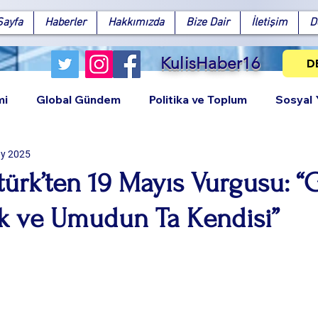
Sayfa
Haberler
Hakkımızda
Bize Dair
İletişim
D
KulisHaber16
D
mi
Global Gündem
Politika ve Toplum
Sosyal
y 2025
ürk’ten 19 Mayıs Vurgusu: “G
ık ve Umudun Ta Kendisi”
Facebook
X (Twitter)
WhatsApp
LinkedIn
Pinterest
Bağlantıy