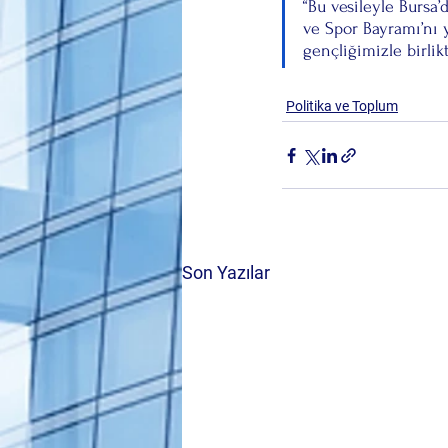
“Bu vesileyle Bursa
ve Spor Bayramı’nı 
gençliğimizle birlik
Politika ve Toplum
Son Yazılar