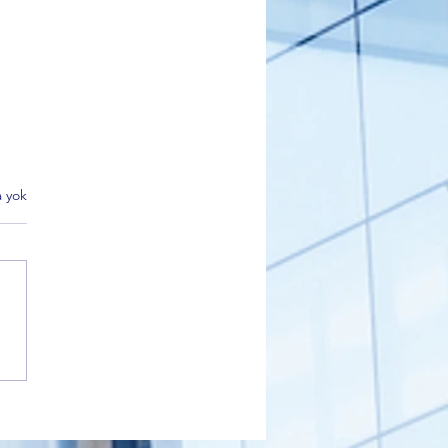
 yok
 Partisi Gemlik İlçe Başkanı
kçı’dan Sahiplendirme
i Açıklaması