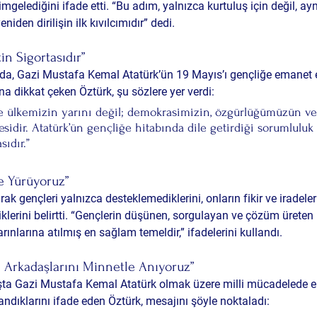
mgelediğini ifade etti. “Bu adım, yalnızca kurtuluş için değil, a
yeniden dirilişin ilk kıvılcımıdır” dedi.
in Sigortasıdır”
a, Gazi Mustafa Kemal Atatürk’ün 19 Mayıs’ı gençliğe emanet 
una dikkat çeken Öztürk, şu sözlere yer verdi:
e ülkemizin yarını değil; demokrasimizin, özgürlüğümüzün ve
idir. Atatürk’ün gençliğe hitabında dile getirdiği sorumluluk
sıdır.”
e Yürüyoruz”
rak gençleri yalnızca desteklemediklerini, onların fikir ve iradeler
lerini belirtti. “Gençlerin düşünen, sorgulayan ve çözüm üreten b
arınlarına atılmış en sağlam temeldir,” ifadelerini kullandı.
 Arkadaşlarını Minnetle Anıyoruz”
şta Gazi Mustafa Kemal Atatürk olmak üzere milli mücadelede 
ndıklarını ifade eden Öztürk, mesajını şöyle noktaladı: