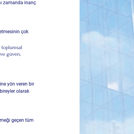
ynı zamanda inanç 
etmesinin çok 
 toplumsal 
 ve güven, 
ine yön veren bir 
ireyler olarak 
emeği geçen tüm 