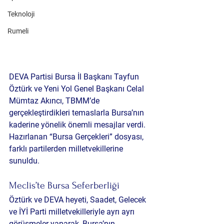
Teknoloji
Rumeli
DEVA Partisi Bursa İl Başkanı Tayfun 
Öztürk
 ve 
Yeni Yol Genel Başkanı Celal 
Mümtaz Akıncı
, TBMM’de 
gerçekleştirdikleri temaslarla Bursa’nın 
kaderine yönelik önemli mesajlar verdi. 
Hazırlanan “
Bursa Gerçekleri
” dosyası, 
farklı partilerden milletvekillerine 
sunuldu.
Meclis’te Bursa Seferberliği
Öztürk ve DEVA heyeti, Saadet, Gelecek 
ve İYİ Parti milletvekilleriyle ayrı ayrı 
görüşmeler yaparak, Bursa’nın 