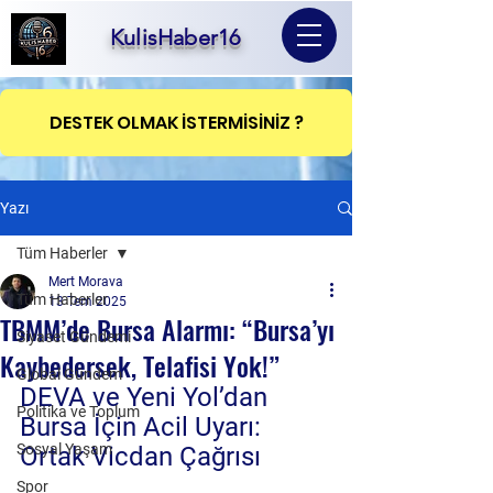
KulisHaber16
DESTEK OLMAK İSTERMİSİNİZ ?
Yazı
Tüm Haberler
Mert Morava
Tüm Haberler
13 Tem 2025
TBMM’de Bursa Alarmı: “Bursa’yı
Siyaset Gündemi
Kaybedersek, Telafisi Yok!”
Global Gündem
DEVA ve Yeni Yol’dan 
Politika ve Toplum
Bursa İçin Acil Uyarı: 
Sosyal Yaşam
Ortak Vicdan Çağrısı
Spor