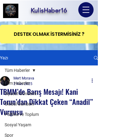
KulisHaber16
DESTEK OLMAK İSTERMİSİNİZ ?
Yazı
Tüm Haberler
Mert Morava
Tüm Haberler
2 Kas 2025
TBMM’de Barış Mesajı! Kani
Siyaset Gündemi
Torun’dan Dikkat Çeken “Anadil”
Global Gündem
Vurgusu
Politika ve Toplum
Sosyal Yaşam
Spor