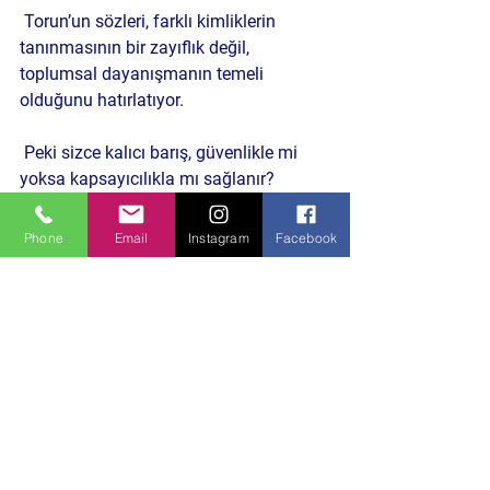
 Torun’un sözleri, farklı kimliklerin 
tanınmasının bir zayıflık değil, 
toplumsal dayanışmanın temeli 
olduğunu hatırlatıyor.
Peki sizce kalıcı barış, güvenlikle mi 
yoksa kapsayıcılıkla mı sağlanır?
Politika ve Toplum
Phone
Email
Instagram
Facebook
Hepsini Gör
Son Yazılar