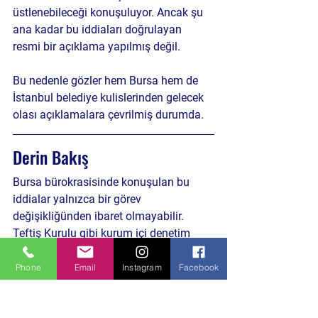
üstlenebileceği konuşuluyor. Ancak şu 
ana kadar bu iddiaları doğrulayan 
resmi bir açıklama yapılmış değil.
Bu nedenle gözler hem Bursa hem de 
İstanbul belediye kulislerinden gelecek 
olası açıklamalara çevrilmiş durumda.
Derin Bakış
Bursa bürokrasisinde konuşulan bu 
iddialar yalnızca bir görev 
değişikliğünden ibaret olmayabilir. 
Teftiş Kurulu gibi kurum içi denetim 
açısından kritik bir makamda 
yaşanacak değişiklikler, belediye 
Phone
Email
Instagram
Facebook
yönetiminde yeni dengelerin 
oluşmasına da zemin hazırlayabilir.