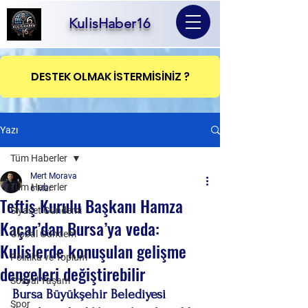
KulisHaber16
DESTEK OLMAK İSTERMİSİNİZ ?
Yazı
Tüm Haberler
Mert Morava
Tüm Haberler
6 Mar
Teftiş Kurulu Başkanı Hamza
Siyaset Gündemi
Kaçar’dan Bursa’ya veda:
Global Gündem
Kulislerde konuşulan gelişme
Politika ve Toplum
dengeleri değiştirebilir
Sosyal Yaşam
Bursa Büyükşehir Belediyesi 
Spor