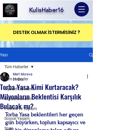
KulisHaber16
DESTEK OLMAK İSTERMİSİNİZ ?
Yazı
Tüm Haberler
Mert Morava
Tüm Haberler
31 Oca
Torba Yasa Kimi Kurtaracak?
Siyaset Gündemi
Milyonların Beklentisi Karşılık
Global Gündem
Bulacak mı?
Politika ve Toplum
Torba Yasa beklentileri her geçen 
Sosyal Yaşam
gün büyürken, toplum kapsayıcı ve 
Spor