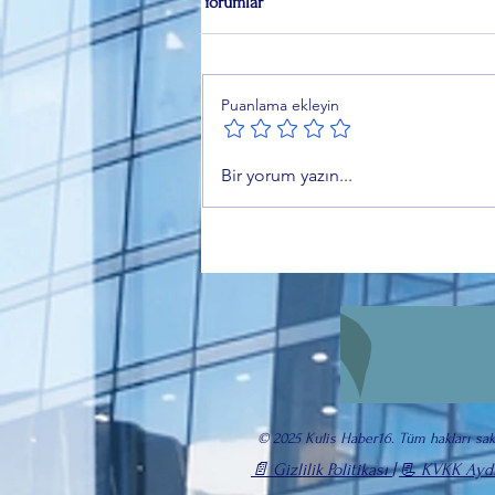
Yorumlar
Puanlama ekleyin
Gemlikspor 3. Lig'de! Bursa
Bir yorum yazın...
Nilüferspor'un isim değişikliği
resmileşti
© 2025 Kulis Haber16. Tüm hakları sakl
📄 Gizlilik Politikası
|
📃 KVKK Ayd