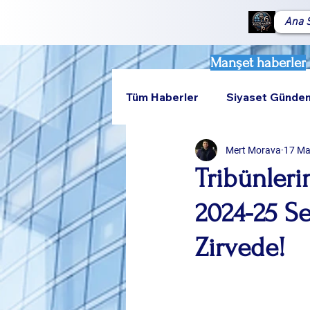
Ana 
Manşet haberler
Tüm Haberler
Siyaset Günde
Mert Morava
17 Ma
Teknoloji
Rumeli
Tribünleri
2024-25 S
Zirvede!