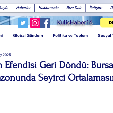
Sayfa
Haberler
Hakkımızda
Bize Dair
İletişim
D
KulisHaber16
D
mi
Global Gündem
Politika ve Toplum
Sosyal
y 2025
n Efendisi Geri Döndü: Bursa
ezonunda Seyirci Ortalamas
Facebook
X (Twitter)
WhatsApp
LinkedIn
Pinterest
Bağlantıy