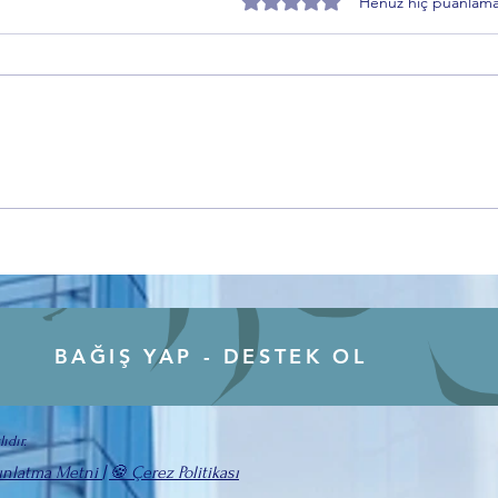
5 üzerinden 0 yıldız
Henüz hiç puanlama
Bursaspor ve Doruk Sağlık Grubu
Gemli
yola devam ediyor! Sağlık
Seçm
sponsorluğu anlaşması yenilendi
Kaza
BAĞIŞ YAP - DESTEK OL
ıdır.
ınlatma Metni
|
🍪 Çerez Politikası