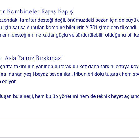
or, Kombineler Kapış Kapış!
zondaki taraftar desteği değil, 
önümüzdeki sezon için de büyük b
için satışa sunulan kombine biletlerin 
%70’i şimdiden tükendi.
lerin desteğinin ne kadar güçlü ve sürdürülebilir olduğunu bir k
ı Asla Yalnız Bırakmaz”
 şartta takımının yanında durarak bir kez daha farkını ortaya koy
a inanan yeşil-beyaz sevdalıları, tribünleri dolu tutarak hem s
 ediyor.
uşan bu sinerji, hem kulüp yönetimi hem de teknik heyet açısın