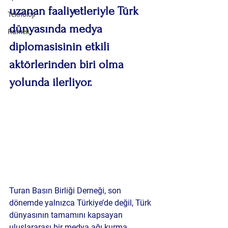
uzanan faaliyetleriyle Türk 
Teknoloji
dünyasında medya 
Rumeli
diplomasisinin etkili 
aktörlerinden biri olma 
yolunda ilerliyor.
Turan Basın Birliği Derneği, son 
dönemde yalnızca Türkiye’de değil, 
Türk 
dünyasının tamamını kapsayan 
uluslararası bir medya ağı kurma 