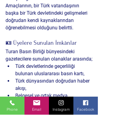
Amaçlarının, bir Türk vatandaşının 
başka bir Türk devletindeki gelişmeleri 
doğrudan kendi kaynaklarından 
öğrenebilmesi olduğunu belirtti.
🪪 Üyelere Sunulan İmkânlar
Turan Basın Birliği bünyesindeki 
gazetecilere sunulan olanaklar arasında;
Türk devletlerinde geçerliliği 
bulunan uluslararası basın kartı,
Türk dünyasından doğrudan haber 
akışı,
Belgesel ve ortak medya 
projelerinde yer alma fırsatları 
Phone
Email
Instagram
Facebook
bulunuyor.
⚠️ Önemli Uyarı
Genel Başkan Vekili Şener Taşören, 