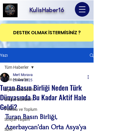
KulisHaber16
DESTEK OLMAK İSTERMİSİNİZ ?
Yazı
Tüm Haberler
Mert Morava
Tüm Haberler
26 Ara 2025
Turan Basın Birliği Neden Türk
Siyaset Gündemi
Dünyasında Bu Kadar Aktif Hale
Global Gündem
Geldi?
Politika ve Toplum
Turan Basın Birliği, 
Sosyal Yaşam
Azerbaycan’dan Orta Asya’ya 
Spor