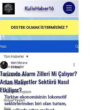
KulisHaber16
DESTEK OLMAK İSTERMİSİNİZ ?
Yazı
Tüm Haberler
Mert Morava
Tüm Haberler
31 May
Turizmde Alarm Zilleri Mi Çalıyor?
Siyaset Gündemi
Artan Maliyetler Sektörü Nasıl
Global Gündem
Etkiliyor?
Politika ve Toplum
Türkiye ekonomisinin lokomotif 
Sosyal Yaşam
sektörlerinden biri olan turizm, 
Spor