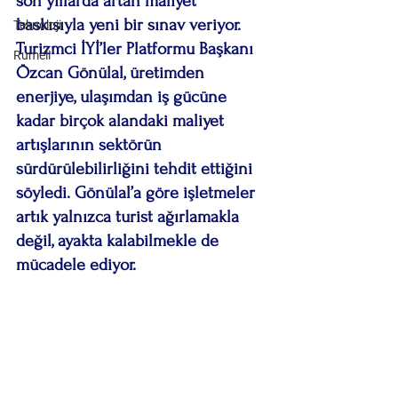
son yıllarda artan maliyet 
baskısıyla yeni bir sınav veriyor. 
Teknoloji
Turizmci İYİ’ler Platformu Başkanı 
Rumeli
Özcan Gönülal, üretimden 
enerjiye, ulaşımdan iş gücüne 
kadar birçok alandaki maliyet 
artışlarının sektörün 
sürdürülebilirliğini tehdit ettiğini 
söyledi. Gönülal’a göre işletmeler 
artık yalnızca turist ağırlamakla 
değil, ayakta kalabilmekle de 
mücadele ediyor.