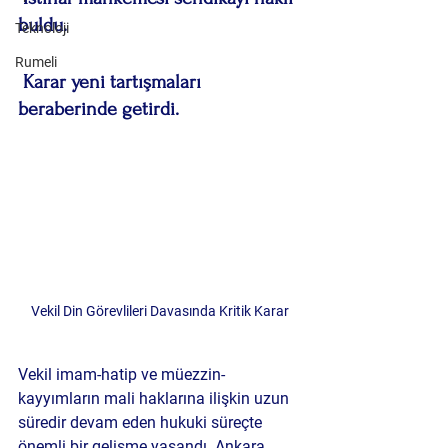
buldu.
Teknoloji
Rumeli
 Karar yeni tartışmaları 
beraberinde getirdi.
Vekil Din Görevlileri Davasında Kritik Karar
Vekil imam-hatip ve müezzin-
kayyımların mali haklarına ilişkin uzun 
süredir devam eden hukuki süreçte 
önemli bir gelişme yaşandı. Ankara 