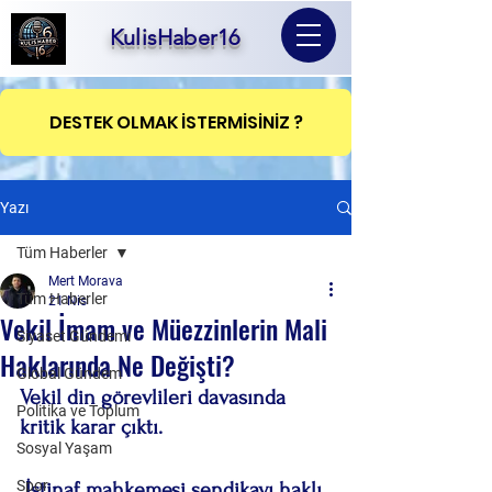
KulisHaber16
DESTEK OLMAK İSTERMİSİNİZ ?
Yazı
Tüm Haberler
Mert Morava
Tüm Haberler
21 Nis
Vekil İmam ve Müezzinlerin Mali
Siyaset Gündemi
Haklarında Ne Değişti?
Global Gündem
Vekil din görevlileri davasında 
Politika ve Toplum
kritik karar çıktı.
Sosyal Yaşam
Spor
 İstinaf mahkemesi sendikayı haklı 