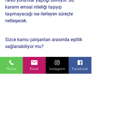
farklı yorumlar yaptığı biliniyor. Bu 
kararın emsal niteliği taşıyıp 
taşımayacağı ise ilerleyen süreçte 
netleşecek.
Sizce kamu çalışanları arasında eşitlik 
sağlanabiliyor mu?
Bursa’dan ve Türkiye’den gelişmeleri 
Phone
Email
Instagram
Facebook
aktarmaya devam edeceğiz.
Daha Önceki Benzer İçeriklere Göz Atın
HABERE TIKLA
Politika ve Toplum