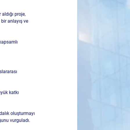
aldığı proje, 
bir anlayış ve 
 kapsamlı 
lararası 
yük katkı 
dalık oluşturmayı 
uğunu vurguladı.