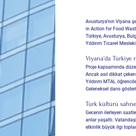
Avusturya’nın Viyana ş
in Action for Food Waste
Türkiye, Avusturya, Bulg
Yıldırım Ticaret Mesleki
Viyana’da Türkiye 
Proje kapsamında düzenle
Ancak asıl dikkat çeken
Yıldırım MTAL öğrenciler
Geleneksel dans gösteri
Türk kültürü sahn
Gecenin ilerleyen saatle
anlar yaşattı. Vatandaşl
etkinlik büyük ilgi topla