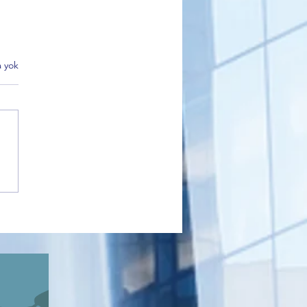
 yok
k Belediyesi Kültür Turları
 İlgi Görüyor: Kadınlar
’nın Tarihi Mirasını
diyor