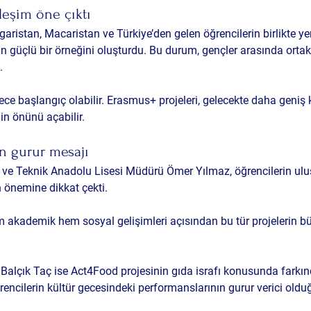
ileşim öne çıktı
aristan, Macaristan ve Türkiye’den gelen öğrencilerin birlikte yer 
min güçlü bir örneğini oluşturdu. Bu durum, gençler arasında ortak 
.
e başlangıç olabilir. Erasmus+ projeleri, gelecekte daha geniş
inin önünü açabilir.
n gurur mesajı
i ve Teknik Anadolu Lisesi Müdürü Ömer Yılmaz, öğrencilerin ulus
n önemine dikkat çekti.
m akademik hem sosyal gelişimleri açısından bu tür projelerin bü
z Balçık Taç ise Act4Food projesinin gıda israfı konusunda farkın
Öğrencilerin kültür gecesindeki performanslarının gurur verici old