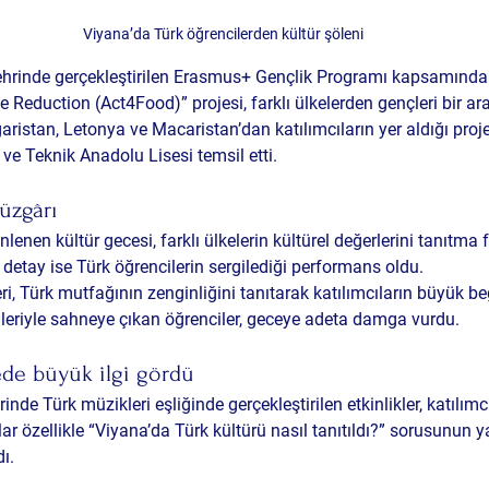
Viyana’da Türk öğrencilerden kültür şöleni
ehrinde gerçekleştirilen Erasmus+ Gençlik Programı kapsamında 
 Reduction (Act4Food)” projesi, farklı ülkelerden gençleri bir ara
aristan, Letonya ve Macaristan’dan katılımcıların yer aldığı proje
 ve Teknik Anadolu Lisesi temsil etti.
rüzgârı
nen kültür gecesi, farklı ülkelerin kültürel değerlerini tanıtma f
 detay ise Türk öğrencilerin sergilediği performans oldu.
i, Türk mutfağının zenginliğini tanıtarak katılımcıların büyük be
leriyle sahneye çıkan öğrenciler, geceye adeta damga vurdu.
ede büyük ilgi gördü
rinde Türk müzikleri eşliğinde gerçekleştirilen etkinlikler, katılı
ar özellikle “Viyana’da Türk kültürü nasıl tanıtıldı?” sorusunun ya
dı.