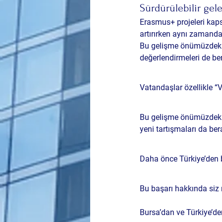
Sürdürülebilir ge
Erasmus+ projeleri kapsa
artırırken aynı zamanda s
Bu gelişme önümüzdeki g
değerlendirmeleri de ber
Vatandaşlar özellikle “V
Bu gelişme önümüzdeki g
yeni tartışmaları da bera
Daha önce Türkiye’den bi
Bu başarı hakkında si
Bursa’dan ve Türkiye’d