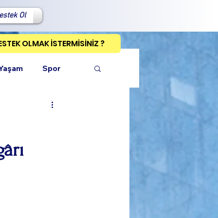
estek Ol
ESTEK OLMAK İSTERMİSİNİZ ?
 Yaşam
Spor
gârı
ı Kopyala