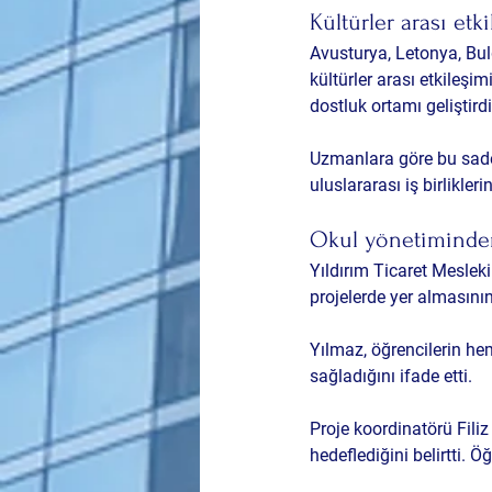
Kültürler arası etk
Avusturya, Letonya, Bulg
kültürler arası etkileşi
dostluk ortamı geliştirdi
Uzmanlara göre bu sadec
uluslararası iş birlikler
Okul yönetiminde
Yıldırım Ticaret Meslek
projelerde yer almasını
Yılmaz, öğrencilerin he
sağladığını ifade etti.
Proje koordinatörü Fili
hedeflediğini belirtti. 