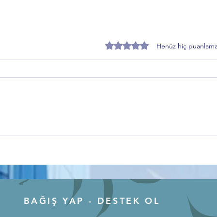
5 üzerinden 0 yıldız
Henüz hiç puanlama
Anadolu’nun Hafızası
Gemli
Kırşehir’den Dünyaya Açılıyor
Yoğun
Bursa
Keşfe
BAĞIŞ YAP - DESTEK OL