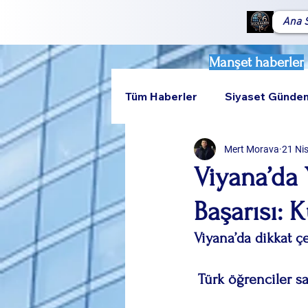
Ana 
Manşet haberler
Tüm Haberler
Siyaset Günde
Mert Morava
21 Ni
Teknoloji
Rumeli
Viyana’da
Başarısı: 
Viyana’da dikkat ç
 Türk öğrenciler 