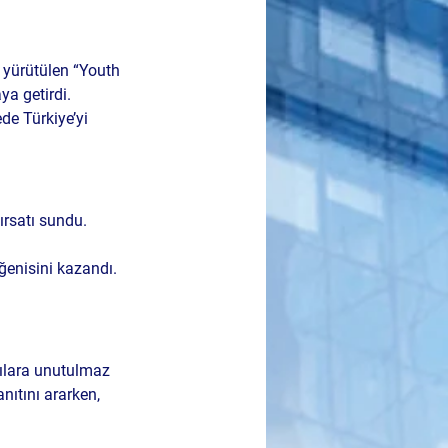
yürütülen “Youth 
ya getirdi. 
de Türkiye’yi 
ırsatı sundu. 
ğenisini kazandı. 
mcılara unutulmaz 
nıtını ararken, 