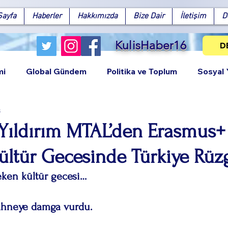
Sayfa
Haberler
Hakkımızda
Bize Dair
İletişim
D
KulisHaber16
D
mi
Global Gündem
Politika ve Toplum
Sosyal
s
 Yıldırım MTAL’den Erasmus+
Kültür Gecesinde Türkiye Rüz
Facebook
X (Twitter)
WhatsApp
LinkedIn
Pinterest
Bağlantıy
eken kültür gecesi…
sahneye damga vurdu.