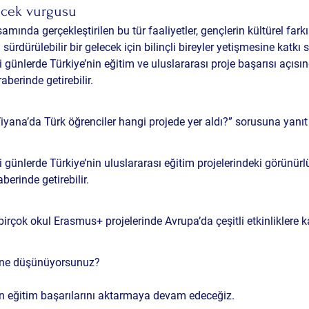
lecek vurgusu
mında gerçekleştirilen bu tür faaliyetler, gençlerin kültürel farkı
ürdürülebilir bir gelecek için bilinçli bireyler yetişmesine katkı s
ünlerde Türkiye’nin eğitim ve uluslararası proje başarısı açısın
aberinde getirebilir.
iyana’da Türk öğrenciler hangi projede yer aldı?” sorusuna yanıt 
ünlerde Türkiye’nin uluslararası eğitim projelerindeki görünürl
berinde getirebilir.
rçok okul Erasmus+ projelerinde Avrupa’da çeşitli etkinliklere k
z ne düşünüyorsunuz?
en eğitim başarılarını aktarmaya devam edeceğiz.