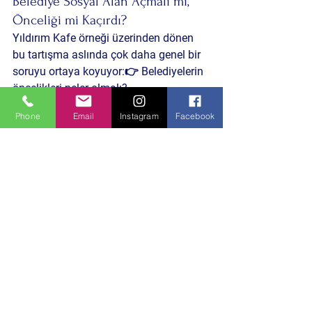
Belediye Sosyal Alan Açmalı mı, 
Önceliği mi Kaçırdı?
Yıldırım Kafe örneği üzerinden dönen 
bu tartışma aslında çok daha genel bir 
soruyu ortaya koyuyor:👉 
Belediyelerin 
öncelikleri neler olmalı?
Halk altyapı mı bekliyor, sosyal alan 
Phone
Email
Instagram
Facebook
mı? Gençler çay içilecek bir yer mi 
istiyor, yoksa geleceğe dair somut bir 
destek mi?
💬 Okuyucuya Çağrı:
Siz bu konuda ne düşünüyorsunuz?
Belediyelerin sosyal yaşamı destekleme 
adı altında kafe ve benzeri işletmelere 
yönelmesini nasıl değerlendiriyorsunuz?
👇 Aşağıya yorumlarınızı yazın, 
fikirlerinizi paylaşın. Çünkü şehirler, 