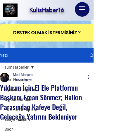
KulisHaber16
DESTEK OLMAK İSTERMİSİNİZ ?
Yazı
Tüm Haberler
Mert Morava
Tüm Haberler
19 Nis 2025
Yıldırım İçin El Ele Platformu
Siyaset Gündemi
Başkanı Ercan Sönmez; Halkın
Global Gündem
Parasından Kafeye Değil,
Politika ve Toplum
Geleceğe Yatırım Bekleniyor
Sosyal Yaşam
Spor