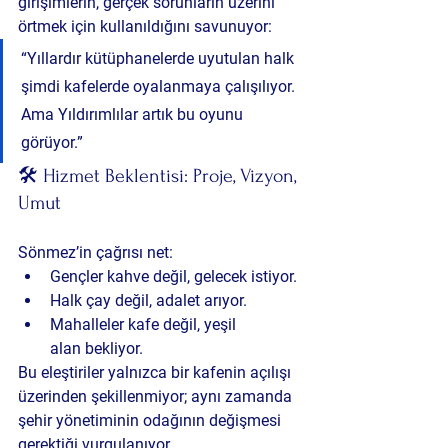
girişimlerin, gerçek sorunların üzerini 
örtmek için kullanıldığını savunuyor:
“Yıllardır kütüphanelerde uyutulan halk 
şimdi kafelerde oyalanmaya çalışılıyor. 
Ama Yıldırımlılar artık bu oyunu 
görüyor.”
🛠️ Hizmet Beklentisi: Proje, Vizyon, 
Umut
Sönmez’in çağrısı net:
Gençler kahve değil, 
gelecek
 istiyor.
Halk çay değil, 
adalet
 arıyor.
Mahalleler kafe değil, 
yeşil 
alan
 bekliyor.
Bu eleştiriler yalnızca bir kafenin açılışı 
üzerinden şekillenmiyor; aynı zamanda 
şehir yönetiminin odağının değişmesi 
gerektiği vurgulanıyor.