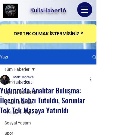
KulisHaber16
DESTEK OLMAK İSTERMİSİNİZ ?
Yazı
Tüm Haberler
Mert Morava
Tüm Haberler
15 Eki 2025
Yıldırım’da Anahtar Buluşma:
Siyaset Gündemi
İlçenin Nabzı Tutuldu, Sorunlar
Global Gündem
Tek Tek Masaya Yatırıldı
Politika ve Toplum
Sosyal Yaşam
Spor