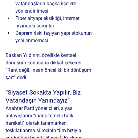
vatandaşların başka ilçelere 
yönlendirilmesi
Fiber altyapı eksikliği, internet 
hızındaki sorunlar
Deprem riski taşıyan yapı stokunun 
yenilenmemesi
Başkan Yıldırım, özellikle kentsel 
dönüşüm konusuna dikkat çekerek 
“Rant değil, insan öncelikli bir dönüşüm 
şart” dedi.
“Siyaset Sokakta Yapılır, Biz 
Vatandaşın Yanındayız”
Anahtar Parti yöneticileri, siyasi 
anlayışlarını “inanç temelli halk 
hareketi” olarak tanımlarken, 
teşkilatlanma sürecinin tüm hızıyla 
sürdüğünü belirtti. Bursa İl Başkanı 