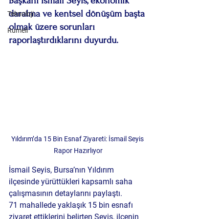
Başkanı İsmail Seyis, ekonomik 
daralma ve kentsel dönüşüm başta 
Teknoloji
olmak üzere sorunları 
Rumeli
raporlaştırdıklarını duyurdu.
Yıldırım’da 15 Bin Esnaf Ziyareti: İsmail Seyis 
Rapor Hazırlıyor
İsmail Seyis, Bursa’nın Yıldırım 
ilçesinde yürüttükleri kapsamlı saha 
çalışmasının detaylarını paylaştı.
71 mahallede yaklaşık 15 bin esnafı 
ziyaret ettiklerini belirten Seyis, ilçenin 