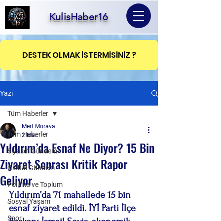
KulisHaber16
DESTEK OLMAK İSTERMİSİNİZ ?
Yazı
Tüm Haberler
Mert Morava
Tüm Haberler
2 Mar
Yıldırım’da Esnaf Ne Diyor? 15 Bin
Siyaset Gündemi
Ziyaret Sonrası Kritik Rapor
Global Gündem
Geliyor
Politika ve Toplum
Yıldırım’da 71 mahallede 15 bin 
Sosyal Yaşam
esnaf ziyaret edildi. İYİ Parti İlçe 
Spor