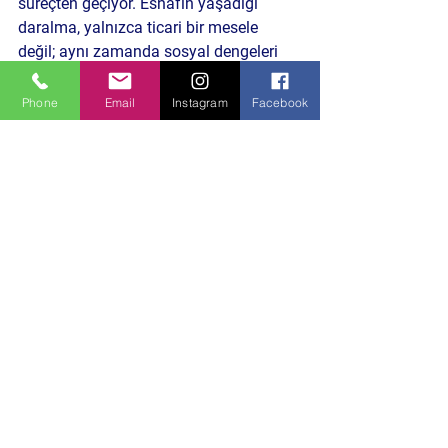
süreçten geçiyor. Esnafın yaşadığı 
daralma, yalnızca ticari bir mesele 
değil; aynı zamanda sosyal dengeleri 
de etkileyen bir unsur.
Phone
Email
Instagram
Facebook
71 mahallede yapılan geniş çaplı saha 
çalışması, yerel siyasette veri temelli 
yaklaşımın önemini ortaya koyuyor. 
Eğer açıklanacak rapor somut projelerle 
desteklenirse, Yıldırım’da yerel kalkınma 
ve planlama tartışmalarını yeniden 
şekillendirebilir.
Önümüzdeki dönemde ilçede ekonomi, 
dönüşüm ve genç istihdamı 
başlıklarının daha fazla gündemde 
olması bekleniyor.
DAHA ÖNCEKİ BENZER İÇERİKLERE 