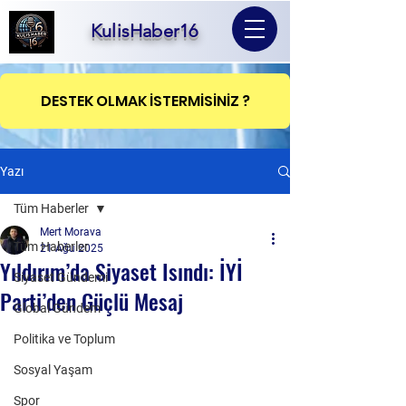
KulisHaber16
DESTEK OLMAK İSTERMİSİNİZ ?
Yazı
Tüm Haberler
Mert Morava
Tüm Haberler
21 Ağu 2025
Yıldırım’da Siyaset Isındı: İYİ
Siyaset Gündemi
Parti’den Güçlü Mesaj
Global Gündem
Politika ve Toplum
Sosyal Yaşam
Spor