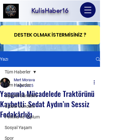
KulisHaber16
DESTEK OLMAK İSTERMİSİNİZ ?
Yazı
Tüm Haberler
Mert Morava
Tüm Haberler
1 Ağu 2025
Yangınla Mücadelede Traktörünü
Siyaset Gündemi
Kaybetti: Sedat Aydın’ın Sessiz
Global Gündem
Fedakârlığı
Politika ve Toplum
Sosyal Yaşam
Spor