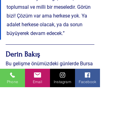
toplumsal ve milli bir meseledir. Görün 
bizi! Çözüm var ama herkese yok. Ya 
adalet herkese olacak, ya da sorun 
büyüyerek devam edecek.”
Derin Bakış
Bu gelişme önümüzdeki günlerde Bursa 
ve Türkiye genelinde mülkiyet hakkı, 
imar ve toplumsal adalet ekseninde 
Phone
Email
Instagram
Facebook
yeni tartışmaları da beraberinde 
getirebilir. Çözümün gecikmesi, hem 
bireysel hem de toplumsal güven 
krizlerini derinleştirebilir ve sosyal 
huzursuzluğu artırabilir.
Bursa’dan ve Türkiye’den gelişmeleri 