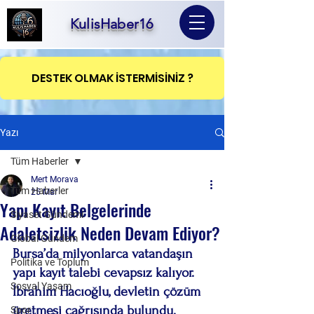
KulisHaber16
DESTEK OLMAK İSTERMİSİNİZ ?
Yazı
Tüm Haberler
Mert Morava
Tüm Haberler
25 Mar
Yapı Kayıt Belgelerinde
Siyaset Gündemi
Adaletsizlik Neden Devam Ediyor?
Global Gündem
Bursa’da milyonlarca vatandaşın 
Politika ve Toplum
yapı kayıt talebi cevapsız kalıyor. 
Sosyal Yaşam
İbrahim Hacıoğlu, devletin çözüm 
üretmesi çağrısında bulundu.
Spor