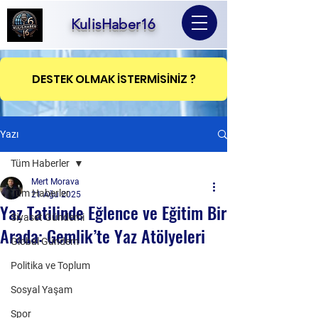
KulisHaber16
DESTEK OLMAK İSTERMİSİNİZ ?
Yazı
Tüm Haberler
Mert Morava
Tüm Haberler
21 Ağu 2025
Yaz Tatilinde Eğlence ve Eğitim Bir
Siyaset Gündemi
Arada: Gemlik’te Yaz Atölyeleri
Global Gündem
Politika ve Toplum
Sosyal Yaşam
Spor