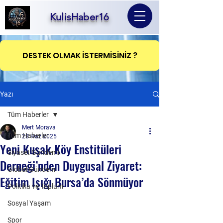
KulisHaber16
DESTEK OLMAK İSTERMİSİNİZ ?
Yazı
Tüm Haberler
Mert Morava
Tüm Haberler
28 Haz 2025
Yeni Kuşak Köy Enstitüleri
Siyaset Gündemi
Derneği’nden Duygusal Ziyaret:
Global Gündem
Eğitim Işığı Bursa’da Sönmüyor
Politika ve Toplum
Sosyal Yaşam
Spor