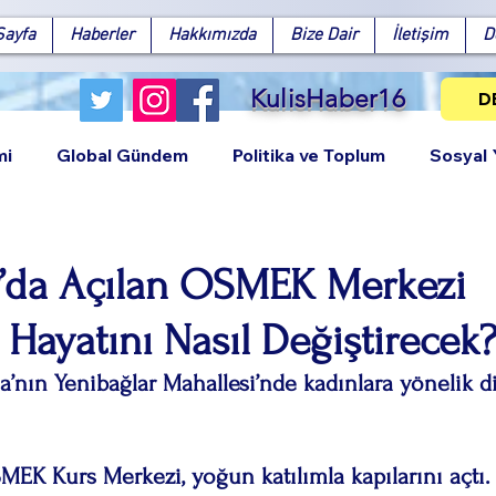
Sayfa
Haberler
Hakkımızda
Bize Dair
İletişim
D
KulisHaber16
D
mi
Global Gündem
Politika ve Toplum
Sosyal
r’da Açılan OSMEK Merkezi
 Hayatını Nasıl Değiştirecek
Facebook
X (Twitter)
WhatsApp
LinkedIn
Pinterest
Bağlantıy
’nın Yenibağlar Mahallesi’nde kadınlara yönelik d
MEK Kurs Merkezi, yoğun katılımla kapılarını açtı.