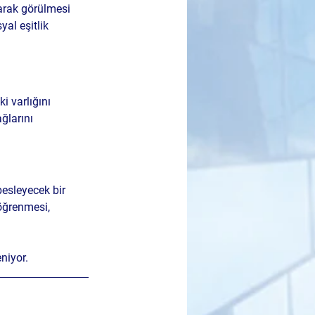
larak görülmesi 
al eşitlik 
 varlığını 
ğlarını 
esleyecek bir 
öğrenmesi, 
niyor.