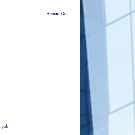
Hepsini Gör
 yok