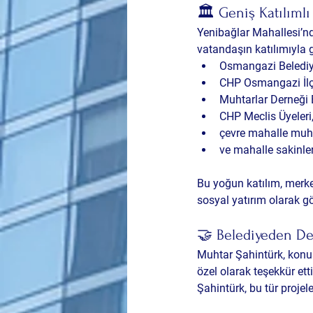
🏛️ Geniş Katılımlı
Yenibağlar Mahallesi’nde
vatandaşın katılımıyla g
Osmangazi Belediy
CHP Osmangazi İlç
Muhtarlar Derneği
CHP Meclis Üyeleri
çevre mahalle muht
ve mahalle sakinleri
Bu yoğun katılım, merke
sosyal yatırım olarak 
🤝 Belediyeden De
Muhtar Şahintürk, konu
özel olarak teşekkür et
Şahintürk, bu tür proje