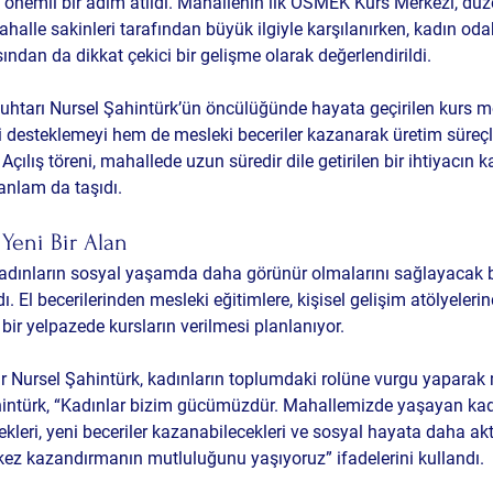
k önemli bir adım atıldı. Mahallenin ilk OSMEK Kurs Merkezi, düz
ahalle sakinleri tarafından büyük ilgiyle karşılanırken, kadın odak
ından da dikkat çekici bir gelişme olarak değerlendirildi.
htarı Nursel Şahintürk’ün öncülüğünde hayata geçirilen kurs mer
ni desteklemeyi hem de mesleki beceriler kazanarak üretim süreçl
 Açılış töreni, mahallede uzun süredir dile getirilen bir ihtiyacın k
anlam da taşıdı.
 Yeni Bir Alan
dınların sosyal yaşamda daha görünür olmalarını sağlayacak 
ı. El becerilerinden mesleki eğitimlere, kişisel gelişim atölyeleri
 bir yelpazede kursların verilmesi planlanıyor.
 Nursel Şahintürk, kadınların toplumdaki rolüne vurgu yaparak m
hintürk, “Kadınlar bizim gücümüzdür. Mahallemizde yaşayan kadı
cekleri, yeni beceriler kazanabilecekleri ve sosyal hayata daha akt
erkez kazandırmanın mutluluğunu yaşıyoruz” ifadelerini kullandı.