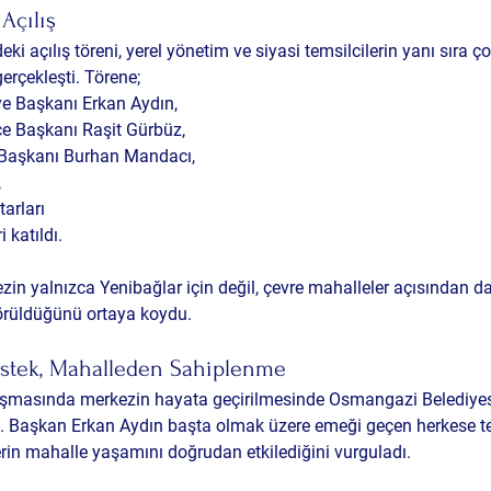
 Açılış
ki açılış töreni, yerel yönetim ve siyasi temsilcilerin yanı sıra ç
erçekleşti. Törene;
e Başkanı Erkan Aydın,
e Başkanı Raşit Gürbüz,
 Başkanı Burhan Mandacı,
,
arları
 katıldı.
zin yalnızca Yenibağlar için değil, çevre mahalleler açısından da
görüldüğünü ortaya koydu.
stek, Mahalleden Sahiplenme
şmasında merkezin hayata geçirilmesinde Osmangazi Belediyesi
ti. Başkan Erkan Aydın başta olmak üzere emeği geçen herkese t
lerin mahalle yaşamını doğrudan etkilediğini vurguladı.