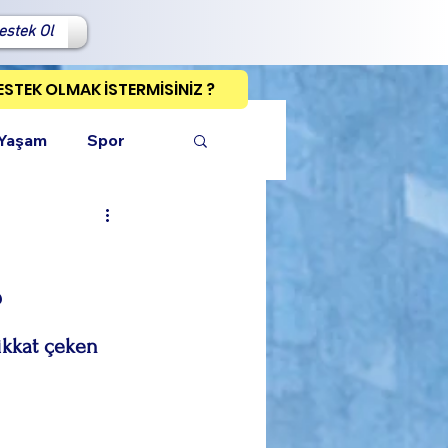
estek Ol
ESTEK OLMAK İSTERMİSİNİZ ?
 Yaşam
Spor
?
ı Kopyala
ikkat çeken 