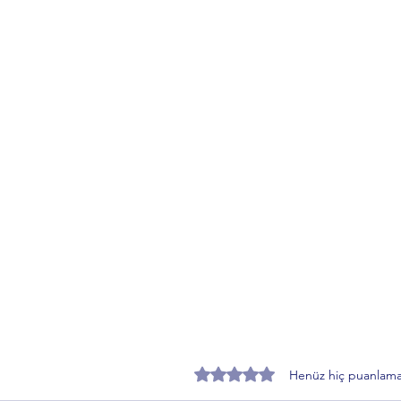
5 üzerinden 0 yıldız
Henüz hiç puanlama