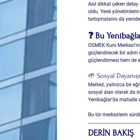
Asıl dikkat çeken detay i
oldu. Yerel yönetimlerin
tartışmalarını da yenid
❓ Bu Yenibağla
OSMEK Kurs Merkezi’nin 
güçlendirecek bir adım 
güçlendirmesi hem de e
🌱 Sosyal Dayanış
Merkez, yalnızca bir eğ
sosyal alan olarak da ö
Yenibağlar’da mahalle ai
Bu tür merkezlerin sürdü
DERİN BAKIŞ