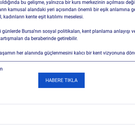
ıldığında bu gelişme, yalnızca bir kurs merkezinin açılması değil
arın kamusal alandaki yeri
 açısından önemli bir eşik anlamına ge
, kadınların kente eşit katılımı meselesi.
ünlerde Bursa’nın sosyal politikaları, kent planlama anlayışı v
rtışmaları da beraberinde getirebilir.
yaşamın her alanında güçlenmesini kalıcı bir kent vizyonuna dön
n 
HABERE TIKLA