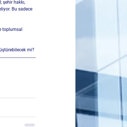
; 
şehir hakkı, 
liyor. Bu sadece 
e toplumsal 
üştürebilecek mi?