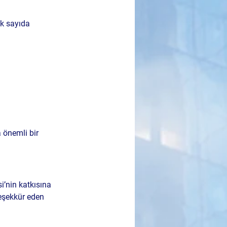
ok sayıda 
 önemli bir 
’nin katkısına 
eşekkür eden 