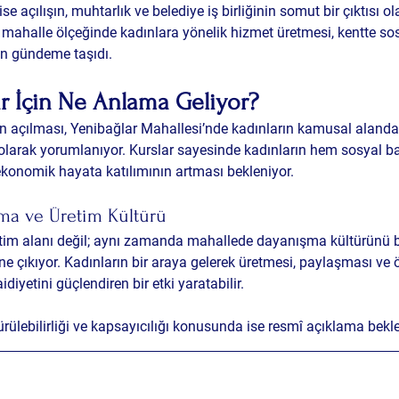
se açılışın, muhtarlık ve belediye iş birliğinin somut bir çıktısı o
 mahalle ölçeğinde kadınlara yönelik hizmet üretmesi, kentte sosy
en gündeme taşıdı.
r İçin Ne Anlama Geliyor?
açılması, Yenibağlar Mahallesi’nde kadınların kamusal alandaki
olarak yorumlanıyor. Kurslar sayesinde kadınların hem sosyal ba
konomik hayata katılımının artması bekleniyor.
ma ve Üretim Kültürü
itim alanı değil; aynı zamanda mahallede dayanışma kültürünü b
ne çıkıyor. Kadınların bir araya gelerek üretmesi, paylaşması ve 
diyetini güçlendiren bir etki yaratabilir.
rülebilirliği ve kapsayıcılığı konusunda ise resmî açıklama bekle