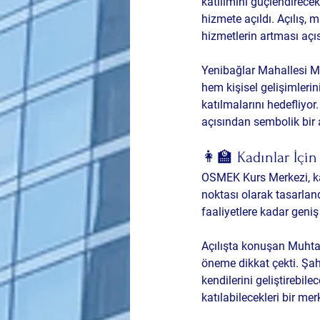
katılımını güçlendirece
hizmete açıldı. Açılış, m
hizmetlerin artması açıs
Yenibağlar Mahallesi Mu
hem kişisel gelişimleri
katılmalarını hedefliyor.
açısından sembolik bir 
👩‍🏫 Kadınlar İçin
OSMEK Kurs Merkezi, ka
noktası olarak tasarland
faaliyetlere kadar geniş
Açılışta konuşan Muhtar
öneme dikkat çekti. Şa
kendilerini geliştirebile
katılabilecekleri bir m