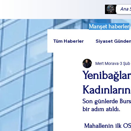
Ana 
Manşet haberler
Tüm Haberler
Siyaset Günde
Mert Morava
3 Şub
Teknoloji
Rumeli
Yenibağla
Kadınların
Son günlerde Bursa
bir adım atıldı.
 Mahallenin ilk OS