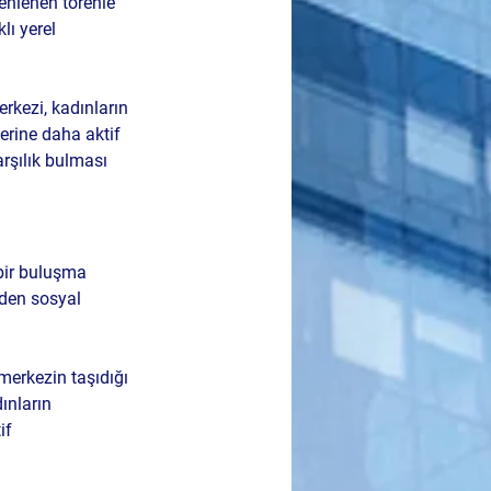
enlenen törenle 
lı yerel 
kezi, kadınların 
erine daha aktif 
arşılık bulması 
bir buluşma 
nden sosyal 
erkezin taşıdığı 
nların 
if 