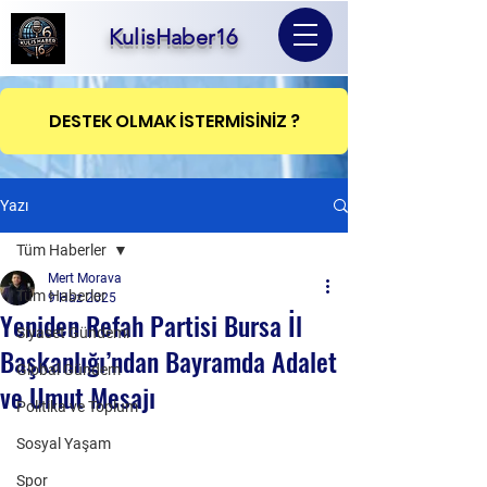
KulisHaber16
DESTEK OLMAK İSTERMİSİNİZ ?
Yazı
Tüm Haberler
Mert Morava
Tüm Haberler
9 Haz 2025
Yeniden Refah Partisi Bursa İl
Siyaset Gündemi
Başkanlığı’ndan Bayramda Adalet
Global Gündem
ve Umut Mesajı
Politika ve Toplum
Sosyal Yaşam
Spor