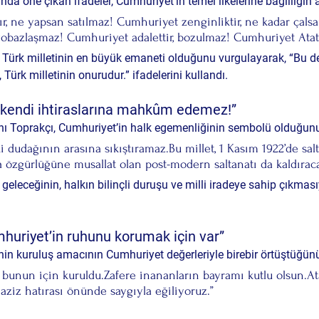
da öne çıkan ifadeler, Cumhuriyet’in temel ilkelerine bağlılığın al
r, ne yapsan satılmaz! Cumhuriyet zenginliktir, ne kadar çalsa
yobazlaşmaz! Cumhuriyet adalettir, bozulmaz! Cumhuriyet Atatür
 Türk milletinin en büyük emaneti olduğunu vurgulayarak, “Bu değ
Türk milletinin onurudur.” ifadelerini kullandı.
ti kendi ihtiraslarına mahkûm edemez!”
anı Toprakçı, Cumhuriyet’in halk egemenliğinin sembolü olduğunu 
ki dudağının arasına sıkıştıramaz.Bu millet, 1 Kasım 1922’de salt
a özgürlüğüne musallat olan post-modern saltanatı da kaldırac
geleceğinin, halkın bilinçli duruşu ve milli iradeye sahip çıkmas
umhuriyet’in ruhunu korumak için var”
inin kuruluş amacının Cumhuriyet değerleriyle birebir örtüştüğünü
a bunun için kuruldu.Zafere inananların bayramı kutlu olsun.At
 aziz hatırası önünde saygıyla eğiliyoruz.”