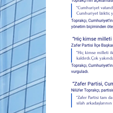
Toprakçı’nın açıklamasın
“Cumhuriyet vatandı
Cumhuriyet lâiktir, 
Toprakçı, Cumhuriyet’in
yönetim biçiminden öte, 
 “Hiç kimse mille
Zafer Partisi İlçe Başk
“Hiç kimse milleti i
kaldırdı.Çok yakınd
Toprakçı, Cumhuriyet’in 
vurguladı.
 “Zafer Partisi, C
Nilüfer Toprakçı, partis
“Zafer Partisi tam d
silah arkadaşlarının