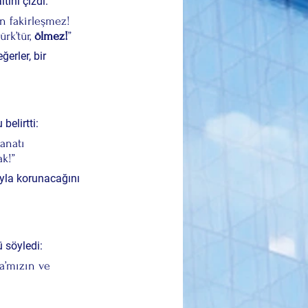
tını çizdi:
n fakirleşmez! 
k’tür, 
ölmez!
”
erler, bir 
belirtti:
anatı 
ak!”
ıyla korunacağını 
 söyledi:
a’mızın ve 