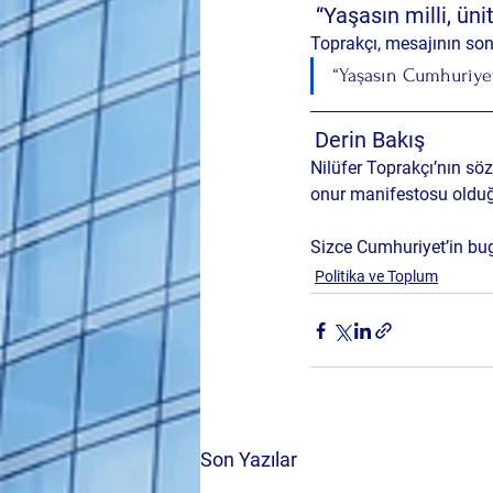
 “Yaşasın milli, ün
Toprakçı, mesajının sonu
“Yaşasın Cumhuriyet
Derin Bakış
Nilüfer Toprakçı’nın söz
onur manifestosu
 olduğ
Sizce Cumhuriyet’in bug
Politika ve Toplum
Son Yazılar