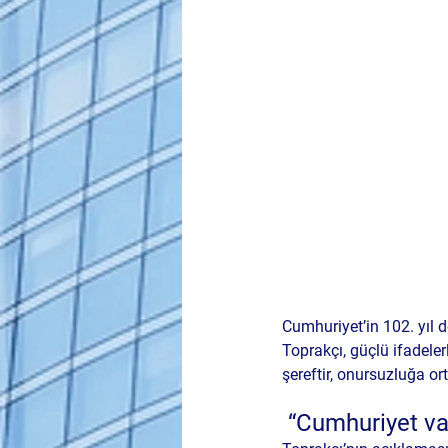
Cumhuriyet’in 102. yı
Toprakçı
, güçlü ifadele
şereftir, 
onursuzluğa or
 “Cumhuriyet va