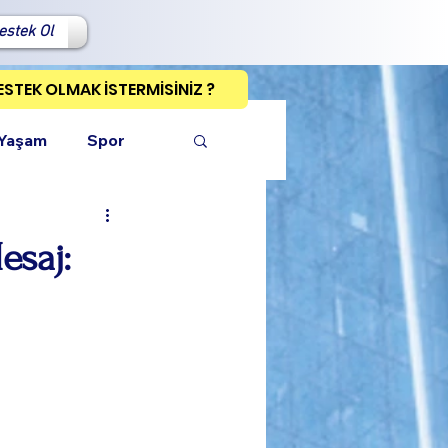
estek Ol
ESTEK OLMAK İSTERMİSİNİZ ?
 Yaşam
Spor
esaj:
ı Kopyala