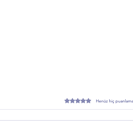
5 üzerinden 0 yıldız
Henüz hiç puanlama