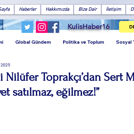
Sayfa
Haberler
Hakkımızda
Bize Dair
İletişim
D
KulisHaber16
D
mi
Global Gündem
Politika ve Toplum
Sosyal
i 2025
li Nilüfer Toprakçı’dan Sert M
t satılmaz, eğilmez!”
Facebook
X (Twitter)
WhatsApp
LinkedIn
Pinterest
Bağlantıy