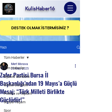
KulisHaber16
DESTEK OLMAK İSTERMİSİNİZ ?
Yazı
Tüm Haberler
Mert Morava
Tüm Haberler
20 May 2025
Zafer Partisi Bursa İl
Siyaset Gündemi
Başkanlığı’ndan 19 Mayıs’a Güçlü
Global Gündem
Mesaj: “Türk Milleti Birlikte
Politika ve Toplum
Güçlüdür!”
Sosyal Yaşam
Spor