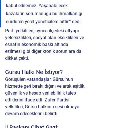
kabul edilemez. Yaşanabilecek 
kazaların sorumluluğu bu ihmalkarlığı 
sürdüren yerel yöneticilere aittir.” dedi.
Parti yetkilileri, ayrıca ilçedeki 
altyapı 
yetersizlikleri
, 
sosyal alan eksiklikleri
 ve 
esnafın ekonomik baskı altında 
ezilmesi
 gibi diğer kronik sorunlara da 
dikkat çekti.
Gürsu Halkı Ne İstiyor?
Görüşülen vatandaşlar, Gürsu’nun 
hizmette geri bırakıldığını ve artık 
eşitlik, 
güvenlik ve hesap verilebilirlik
 talep 
ettiklerini ifade etti. Zafer Partisi 
yetkilileri, Gürsu halkının sesi olmaya 
devam edeceklerini belirtti.
İl Başkanı Cihat Gazi: