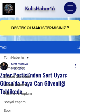
KulisHaber16
DESTEK OLMAK İSTERMİSİNİZ ?
Yazı
Tüm Haberler
Mert Morava
Tüm Haberler
5 Eki 2025
Zafer Partisi’nden Sert Uyarı:
Siyaset Gündemi
Gürsu’da Yaya Can Güvenliği
Global Gündem
Tehlikede
Politika ve Toplum
Sosyal Yaşam
Spor