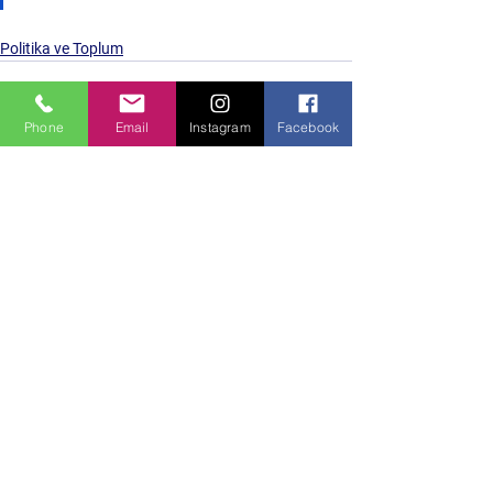
Politika ve Toplum
Phone
Email
Instagram
Facebook
Hepsini Gör
Son Yazılar