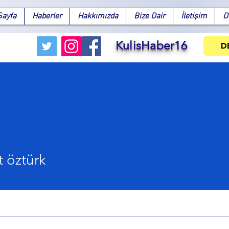
Sayfa
Haberler
Hakkımızda
Bize Dair
İletişim
D
KulisHaber16
D
 öztürk